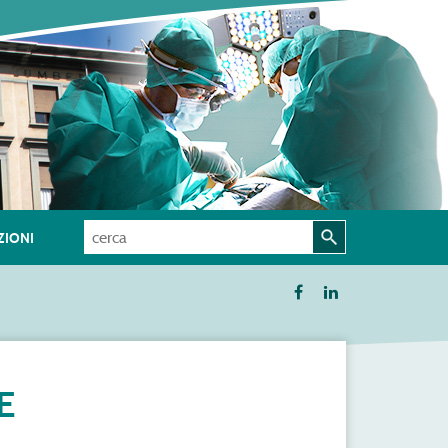
IONI
E