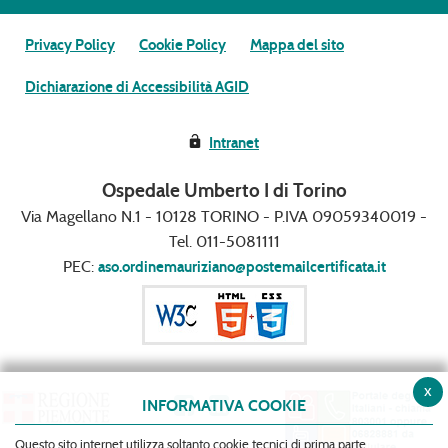
Privacy Policy
Cookie Policy
Mappa del sito
Dichiarazione di Accessibilità AGID
Intranet
Ospedale Umberto I di Torino
Via Magellano N.1 - 10128 TORINO - P.IVA 09059340019 -
Tel. 011-5081111
PEC:
aso.ordinemauriziano@postemailcertificata.it
x
INFORMATIVA COOKIE
Questo sito internet utilizza soltanto cookie tecnici di prima parte.