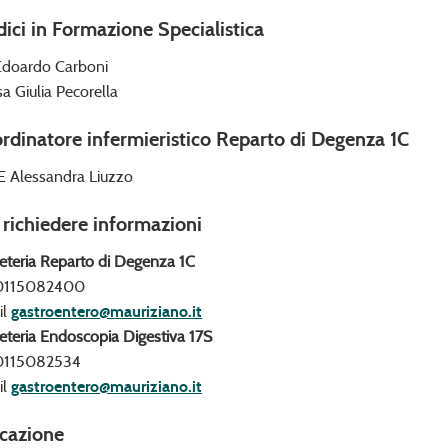
ici in Formazione Specialistica
Edoardo Carboni
sa Giulia Pecorella
rdinatore infermieristico Reparto di Degenza 1C
 Alessandra Liuzzo
 richiedere informazioni
eteria Reparto di Degenza 1C
 0115082400
il
gastroentero@mauriziano.it
eteria Endoscopia Digestiva 17S
 0115082534
il
gastroentero@mauriziano.it
cazione