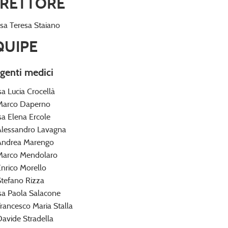
IRETTORE
ssa Teresa Staiano
QUIPE
igenti medici
sa Lucia Crocellà
Marco Daperno
sa Elena Ercole
Alessandro Lavagna
Andrea Marengo
Marco Mendolaro
Enrico Morello
Stefano Rizza
sa Paola Salacone
Francesco Maria Stalla
Davide Stradella