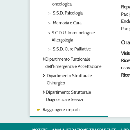
oncologica
Repa
S.S.D. Psicologia
Padi
Endo
Memoria e Cura
Padi
S.C.D.U. Immunologia e
Allergologia
Ora
S.S.D. Cure Palliative
Visit
Dipartimento Funzionale
Rice
dell'Emergenza e Accettazione
rico
Rice
Dipartimento Strutturale
Chirurgico
Dipartimento Strutturale
Diagnostica e Servizi
Raggiungere i reparti