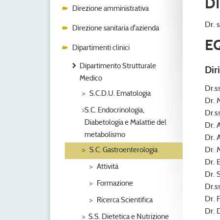
D
Direzione amministrativa
Dr. 
Direzione sanitaria d'azienda
E
Dipartimenti clinici
Dipartimento Strutturale
Dir
Medico
Dr.s
S.C.D.U. Ematologia
Dr. 
S.C. Endocrinologia,
Dr.s
Diabetologia e Malattie del
Dr. 
metabolismo
Dr. 
Dr. 
S.C. Gastroenterologia
Dr. 
Attività
Dr. 
Formazione
Dr.s
Dr. 
Ricerca Scientifica
Dr. 
S.S. Dietetica e Nutrizione