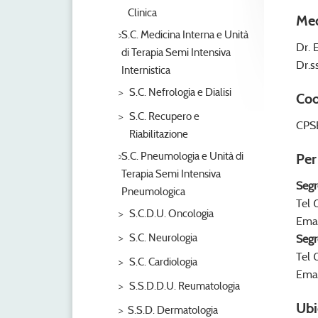
Clinica
Med
S.C. Medicina Interna e Unità
Dr. 
di Terapia Semi Intensiva
Dr.s
Internistica
S.C. Nefrologia e Dialisi
Coo
S.C. Recupero e
CPSE
Riabilitazione
S.C. Pneumologia e Unità di
Per
Terapia Semi Intensiva
Segr
Pneumologica
Tel
S.C.D.U. Oncologia
Ema
S.C. Neurologia
Segr
Tel
S.C. Cardiologia
Ema
S.S.D.D.U. Reumatologia
Ubi
S.S.D. Dermatologia