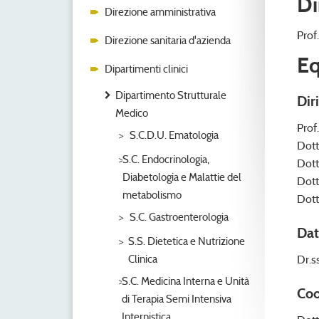
Di
Direzione amministrativa
Prof
Direzione sanitaria d'azienda
Eq
Dipartimenti clinici
Dipartimento Strutturale
Dir
Medico
Prof
S.C.D.U. Ematologia
Dott
S.C. Endocrinologia,
Dott
Diabetologia e Malattie del
Dott
metabolismo
Dott
S.C. Gastroenterologia
Dat
S.S. Dietetica e Nutrizione
Clinica
Dr.s
S.C. Medicina Interna e Unità
Coo
di Terapia Semi Intensiva
Internistica