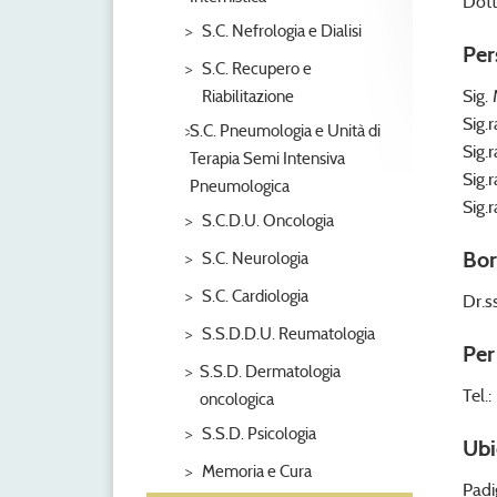
Dott
S.C. Nefrologia e Dialisi
Per
S.C. Recupero e
Sig.
Riabilitazione
Sig.
S.C. Pneumologia e Unità di
Sig.
Terapia Semi Intensiva
Sig.
Pneumologica
Sig.
S.C.D.U. Oncologia
Bor
S.C. Neurologia
S.C. Cardiologia
Dr.s
S.S.D.D.U. Reumatologia
Per
S.S.D. Dermatologia
Tel.
oncologica
S.S.D. Psicologia
Ubi
Memoria e Cura
Padi