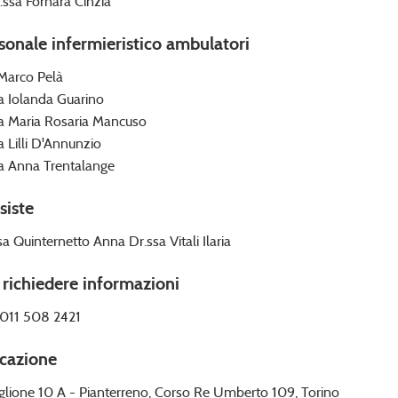
.ssa Fornara Cinzia
sonale infermieristico ambulatori
 Marco Pelà
ra Iolanda Guarino
ra Maria Rosaria Mancuso
ra Lilli D'Annunzio
ra Anna Trentalange
siste
sa Quinternetto Anna Dr.ssa Vitali Ilaria
 richiedere informazioni
: 011 508 2421
cazione
glione 10 A - Pianterreno, Corso Re Umberto 109, Torino