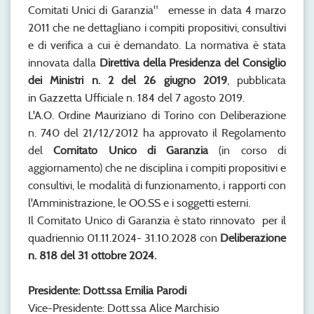
Comitati Unici di Garanzia" emesse in data
4 marzo
2011
che ne dettagliano i compiti propositivi, consultivi
e di verifica a cui è demandato. La normativa è stata
innovata dalla
Direttiva della Presidenza del Consiglio
dei Ministri n. 2 del
26 giugno 2019
, pubblicata
in Gazzetta Ufficiale n. 184 del
7 agosto 2019
.
L'A.O. Ordine Mauriziano di Torino con Deliberazione
n. 740 del
21/12/2012
ha approvato il Regolamento
del
Comitato Unico di Garanzia
(in corso di
aggiornamento) che ne disciplina i compiti propositivi e
consultivi, le modalità di funzionamento, i rapporti con
l'Amministrazione, le OO.SS e i soggetti esterni.
Il Comitato Unico di Garanzia è stato rinnovato per il
quadriennio 01.11.2024- 31.10.2028 con
Deliberazione
n.
818
del
31
ottobre
202
4
.
Presidente: Dott.ssa
Emilia Parodi
Vice-Presidente: Dott.ssa Alice Marchisio