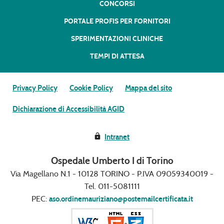
CONCORSI
PORTALE PROFIS PER FORNITORI
SPERIMENTAZIONI CLINICHE
TEMPI DI ATTESA
Privacy Policy
Cookie Policy
Mappa del sito
Dichiarazione di Accessibilità AGID
Intranet
Ospedale Umberto I di Torino
Via Magellano N.1 - 10128 TORINO - P.IVA 09059340019 -
Tel. 011-5081111
PEC:
aso.ordinemauriziano@postemailcertificata.it