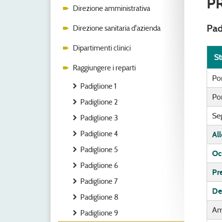
P
Direzione amministrativa
Pad
Direzione sanitaria d'azienda
Dipartimenti clinici
St
Raggiungere i reparti
Po
Padiglione 1
Por
Padiglione 2
Seg
Padiglione 3
Padiglione 4
Al
Padiglione 5
Ocu
Padiglione 6
Pr
Padiglione 7
De
Padiglione 8
Am
Padiglione 9