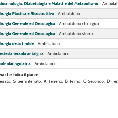
docrinologia, Diabetologia e Malattie del Metabolismo
- Ambulat
rurgia Plastica e Ricostruttiva
- Ambulatorio
irurgia Generale ed Oncologica
- Ambulatorio chirurgico
irurgia Generale ed Oncologica
- Ambulatorio stomie
rurgia della tiroide
- Ambulatorio
estesia terapia antalgica
- Ambulatorio
orinolaringoiatria
- Ambulatorio
era che indica il piano:
terrato;
S
=Seminterrato;
A
=Terreno;
B
=Primo;
C
=Secondo;
D
=Ter