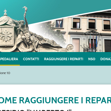
SPEDALIERA
CONTATTI
RAGGIUNGERE I REPARTI
NSO
DONAZ
lione 10
OME RAGGIUNGERE I REPAR