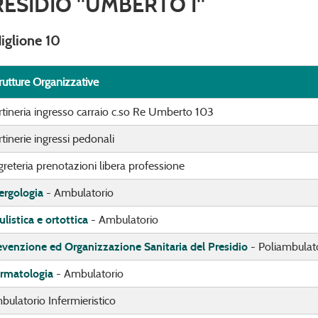
RESIDIO "UMBERTO I"
iglione 10
rutture Organizzative
rtineria ingresso carraio c.so Re Umberto 103
tinerie ingressi pedonali
reteria prenotazioni libera professione
lergologia
- Ambulatorio
listica e ortottica
- Ambulatorio
evenzione ed Organizzazione Sanitaria del Presidio
- Poliambulato
rmatologia
- Ambulatorio
bulatorio Infermieristico