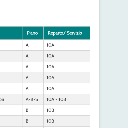
Piano
Reparto/ Servizio
A
10A
A
10A
A
10A
A
10A
A
10A
ri
A-B-S
10A - 10B
B
10B
B
10B