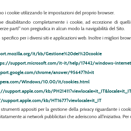
no i cookie utilizzando le impostazioni del proprio browser.
che disabilitando completamente i cookie, ad eccezione di quelli
"terze parti" non pregiudica in alcun modo la navigabilità del Sito.
pecifico per i diversi siti e applicazioni web. Inoltre i migliori br
port.mozilla.org/it/kb/Gestione%20dei%20cookie
tps://support.microsoft.com/it-it/help/17442/windows-interne
pport.google.com/chrome/answer/95647?hl=it
.opera.com/Windows/10.00/it/cookies.html
://support.apple.com/kb/PH21411?viewlocale=it_IT&locale=it_I
//support.apple.com/kb/HT1677?viewlocale=it_IT
re strumenti appositi per la gestione della privacy riguardante i coo
mitatamente ai network pubblicitari che aderiscono all'iniziativa. Per 