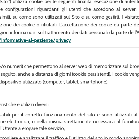
ito") utilizza cookie per le seguenti finalità: esecuzione di autent
e configurazioni riguardanti gli utenti che accedono al server.
imili, su come sono utilizzati sul Sito e su come gestirli. I visitat
ione dei cookie o rifiutarli. L'accettazione dei cookie da parte de
ori informazioni sul trattamento dei dati personali da parte dell'
informative-al-paziente/privacy
 e/o numeri) che permettono al server web di memorizzare sul brows
n seguito, anche a distanza di giorni (cookie persistenti). I cookie v
 dispositivo utilizzato (computer, tablet, smartphone).
stiche e utilizzi diversi:
nsabili per il corretto funzionamento del sito e sono utilizzati al
 elettronica, o nella misura strettamente necessaria al fornitore
l'Utente a erogare tale servizio;
accogliere e analizzare il traffico e l'utilizzo del sito in modo anoni