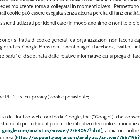
medesimo utente torna a collegarsi in momenti diversi. Permettono i
i tali cookie può essere eseguita senza alcuna perdita di funzionalità.
ersistenti utilizzati per identificare (in modo anonimo e non) le pre
azione): si tratta di cookie generati da organizzazioni non facenti ca
le (ad es. Google Maps) o ai "social plugin" (Facebook, Twitter, Link
e parti" è disciplinata dalle relative informative cui si prega di f
e PHP; "fx-eu-privacy", cookie persistente;
isi del traffico web fornito da Google, Inc. ("Google"), che consent
 strumenti per ridurre il potere identificativo dei cookie (anonimiz
t.google.com/analytics/answer/2763052?hl=it)
; abbiamo inoltre
6 mesi (
https://support.google.com/analytics/answer/7667196?h