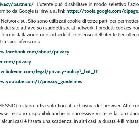
ivacy/partners/
. L'utente può disabilitare in modo selettivo l'az
nito da Google (si rinvia al link
https://tools.google.com/dlpage
al Network: sul Sito sono utilizzati cookie di terze parti per permetter
i del sito attraverso i suddetti social network. I predetti cookies non
a loro installazione non richiede il consenso dell'utente.Per ulterior
 a cui si riferiscono:
w.facebook.com/about/privacy
er.com/privacy
w.linkedin.com/legal/privacy-policy?_l=it_IT
w.youtube.com/t/privacy_guidelines
.
ESSID) restano attivi solo fino alla chiusura del browser. Altri cooki
owser e sono disponibili anche in successive visite, e la loro dur
 alcuni casi è fissata una scadenza, in altri casi la durata è illimit