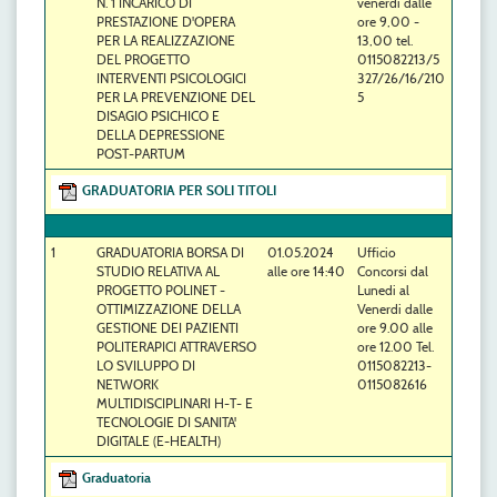
N. 1 INCARICO DI
venerdì dalle
PRESTAZIONE D'OPERA
ore 9,00 -
PER LA REALIZZAZIONE
13,00 tel.
DEL PROGETTO
0115082213/5
INTERVENTI PSICOLOGICI
327/26/16/210
PER LA PREVENZIONE DEL
5
DISAGIO PSICHICO E
DELLA DEPRESSIONE
POST-PARTUM
GRADUATORIA PER SOLI TITOLI
1
GRADUATORIA BORSA DI
01.05.2024
Ufficio
STUDIO RELATIVA AL
alle ore 14:40
Concorsi dal
PROGETTO POLINET -
Lunedi al
OTTIMIZZAZIONE DELLA
Venerdi dalle
GESTIONE DEI PAZIENTI
ore 9.00 alle
POLITERAPICI ATTRAVERSO
ore 12.00 Tel.
LO SVILUPPO DI
0115082213-
NETWORK
0115082616
MULTIDISCIPLINARI H-T- E
TECNOLOGIE DI SANITA'
DIGITALE (E-HEALTH)
Graduatoria