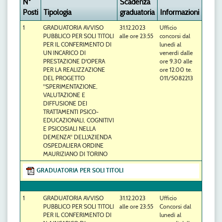
N°
Scadenza
Posti
Tipologia
graduatoria
Informazioni
1
GRADUATORIA AVVISO
31.12.2023
Ufficio
PUBBLICO PER SOLI TITOLI
alle ore 23:55
concorsi dal
PER IL CONFERIMENTO DI
lunedì al
UN INCARICO DI
venerdì dalle
PRESTAZIONE D'OPERA
ore 9.30 alle
PER LA REALIZZAZIONE
ore 12.00 te.
DEL PROGETTO
011/5082213
"SPERIMENTAZIONE,
VALUTAZIONE E
DIFFUSIONE DEI
TRATTAMENTI PSICO-
EDUCAZIONALI, COGNITIVI
E PSICOSIALI NELLA
DEMENZA" DELL'AZIENDA
OSPEDALIERA ORDINE
MAURIZIANO DI TORINO
GRADUATORIA PER SOLI TITOLI
1
GRADUATORIA AVVISO
31.12.2023
Ufficio
PUBBLICO PER SOLI TITOLI
alle ore 23:55
Concorsi dal
PER IL CONFERIMENTO DI
lunedì al