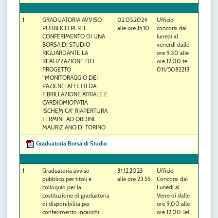
1
GRADUATORIA AVVISO
02.05.2024
Ufficio
PUBBLICO PER IL
alle ore 15:10
concorsi dal
CONFERIMENTO DI UNA
lunedì al
BORSA DI STUDIO
venerdì dalle
RIGUARDANTE LA
ore 9.30 alle
REALIZZAZIONE DEL
ore 12.00 te.
PROGETTO
011/5082213
"MONITORAGGIO DEI
PAZIENTI AFFETTI DA
FIBRILLAZIONE ATRIALE E
CARDIOMIOPATIA
ISCHEMICA" RIAPERTURA
TERMINI. AO ORDINE
MAURIZIANO DI TORINO
Graduatoria Borsa di Studio
1
Graduatoria avviso
31.12.2023
Ufficio
pubblico per titoli e
alle ore 23:55
Concorsi dal
colloquio per la
Lunedi al
costituzione di graduatoria
Venerdi dalle
di disponibilità per
ore 9.00 alle
conferimento incarichi
ore 12.00 Tel.