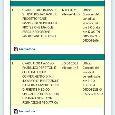
1
GRADUATORIA BORSA DI
17.04.2024
Ufficio
STUDIO RIGUARDANTE IL
alle ore 14:30
Concorsi dal
PROGETTO "CASE
Lunedi al
MANAGEMENT PROGETTO
Venerdi dalle
PROTEZIONE FAMIGLIE
ore 9.00 alle
FRAGILI" AO ORDINE
ore 12.00 Tel.
MAURIZIANO DI TORINO
0115082213-
0115082616
Graduatoria
1
GRADUATORIA AVVISO
30.06.2023
Ufficio
PèUBBLICO PER TITOLI E
alle ore 11:45
Concorsi dal
COLLOQUIO PER
lunedì al
CONFERIMENTO DI N. 1
venerdì dalle
INCARICO DI PRESTAZIONE
ore 9,00 -
D'OPERA A FAVORE DI UIN
13,00 tel.
DIRIGENTE MEDICO
0115082213/5
SPECIALISTA IN ANESTESIA
327/26/16/210
E RIANIMAZIONE CON
5
FORMAZIONE PEDIATRICA
Graduatoria