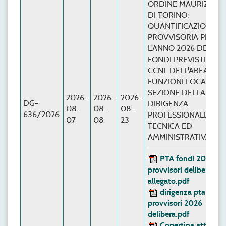
ORDINE MAURIZIAN
DI TORINO:
QUANTIFICAZIONE
PROVVISORIA PER
L'ANNO 2026 DEI
FONDI PREVISTI DAL
CCNL DELL'AREA
FUNZIONI LOCALI /
SEZIONE DELLA
2026-
2026-
2026-
DG-
DIRIGENZA
08-
08-
08-
636/2026
PROFESSIONALE,
07
08
23
TECNICA ED
AMMINISTRATIVA.
PTA fondi 2026
provvisori delibera
allegato.pdf
dirigenza pta fondi
provvisori 2026
delibera.pdf
Copertina atto con