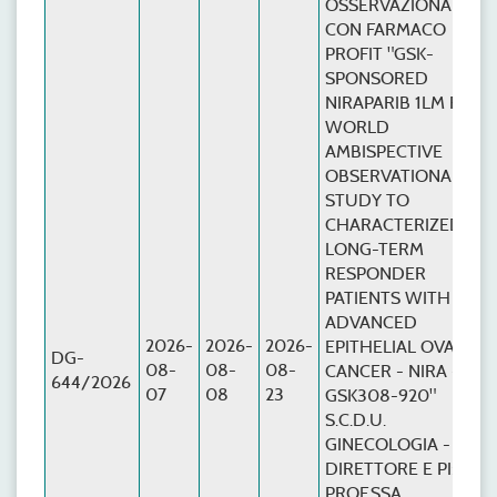
OSSERVAZIONALE
CON FARMACO
PROFIT "GSK-
SPONSORED
NIRAPARIB 1LM REAL
WORLD
AMBISPECTIVE
OBSERVATIONAL
STUDY TO
CHARACTERIZED
LONG-TERM
RESPONDER
PATIENTS WITH
ADVANCED
2026-
2026-
2026-
EPITHELIAL OVARIAN
DG-
08-
08-
08-
CANCER - NIRA - LTR
644/2026
07
08
23
GSK308-920"
S.C.D.U.
GINECOLOGIA -
DIRETTORE E PI:
PROF.SSA