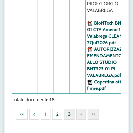
PROF.GIORGIO
VALABREGA
BioNTech BNT323
01 CTA Amend 1 PI
Valabrega CLEAN
27Jul2026.pdf
AUTORIZZAZIONE
EMENDAMENTO1
ALLO STUDIO
BNT323 01 PI
VALABREGA.pdf
Copertina atto con
firme.pdf
Totale documenti: 48
<<
<
1
2
3
>
>>