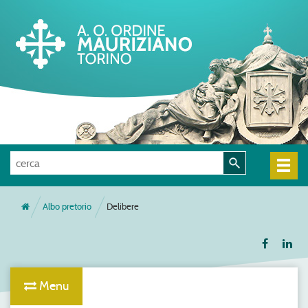
Albo pretorio
Delibere
Menu