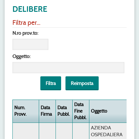
DELIBERE
Filtra per...
N.ro prov.to:
Oggetto:
Data
Num.
Data
Data
Fine
Oggetto
Provv.
Firma
Pubbl.
Pubbl.
AZIENDA
OSPEDALIERA