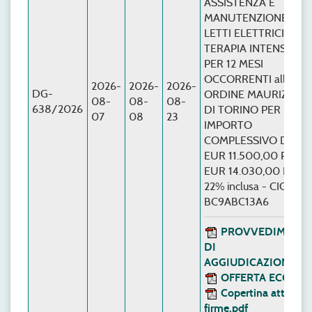
ASSISTENZA E
MANUTENZIONE
LETTI ELETTRICI PER
TERAPIA INTENSIVA
PER 12 MESI
OCCORRENTI all'A.O.
2026-
2026-
2026-
DG-
ORDINE MAURIZIAN
08-
08-
08-
638/2026
DI TORINO PER UN
07
08
23
IMPORTO
COMPLESSIVO DI
EUR 11.500,00 PARI 
EUR 14.030,00 IVA
22% inclusa - CIG N.
BC9ABC13A6
PROVVEDIMENT
DI
AGGIUDICAZIONE.pd
OFFERTA ECO.pdf
Copertina atto con
firme.pdf