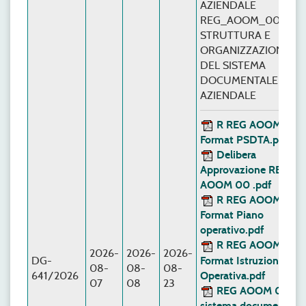
AZIENDALE
REG_AOOM_00 -
STRUTTURA E
ORGANIZZAZIONE
DEL SISTEMA
DOCUMENTALE
AZIENDALE
R REG AOOM 00 
Format PSDTA.pdf
Delibera
Approvazione REG
AOOM 00 .pdf
R REG AOOM 00 
Format Piano
operativo.pdf
R REG AOOM 00 
2026-
2026-
2026-
Format Istruzione
DG-
08-
08-
08-
Operativa.pdf
641/2026
07
08
23
REG AOOM 00 Il
sistema documentale