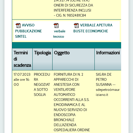
214.327,14 (OLTRE I.V.A.)
ONERI DI SICUREZZA DA
INTERFERENZA INCLUSI
- CIG. N. 9852481C84
AVVISO
VERBALE APETURA
PUBBLICAZIONE
verbale
BUSTE ECONOMICHE
SINTEL
tecnico
Termini
Tipologia
Oggetto
Informazioni
di
scadenza
17.07.2023
PROCEDU
FORNITURA DI N. 2
SIG.RA DE
alle ore 16:
RA
APPARECCHI DI
PETRO
00
NEGOZIAT
ANESTESIA CON
SUSANNA --
A SOTTO
VENTILATORE
sdepetroòmaur
SOGLIA
AUTOMATICO
iziano.it
OCCORRENTI ALLA S.S.
EMODINAMICA E AL
NUOVO SERVIZIO DI
ENDOSCOPIA
BRONCHIALE
DELL’AZIENDA
OSPEDALIERA ORDINE