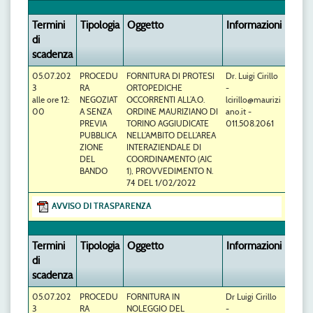
Termini
Tipologia
Oggetto
Informazioni
di
scadenza
05.07.202
PROCEDU
FORNITURA DI PROTESI
Dr. Luigi Cirillo
3
RA
ORTOPEDICHE
-
alle ore 12:
NEGOZIAT
OCCORRENTI ALL’A.O.
lcirillo@maurizi
00
A SENZA
ORDINE MAURIZIANO DI
ano.it -
PREVIA
TORINO AGGIUDICATE
011.508.2061
PUBBLICA
NELL’AMBITO DELL’AREA
ZIONE
INTERAZIENDALE DI
DEL
COORDINAMENTO (AIC
BANDO
1), PROVVEDIMENTO N.
74 DEL 1/02/2022
AVVISO DI TRASPARENZA
Termini
Tipologia
Oggetto
Informazioni
di
scadenza
05.07.202
PROCEDU
FORNITURA IN
Dr Luigi Cirillo
3
RA
NOLEGGIO DEL
-