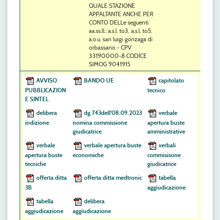
QUALE STAZIONE
APPALTANTE ANCHE PER
CONTO DELLe seguenti
aa.ss.ll.: a.s.l. to3, a.s.l. to5,
a.o.u. san luigi gonzaga di
orbassano - CPV
33190000-8 CODICE
SIMOG 9041915
AVVISO
BANDO UE
capitolato
PUBBLICAZION
tecnico
E SINTEL
delibera
dg 743dell'08.09.2023
verbale
indizione
nomina commissione
apertura buste
giudicatrice
amministrative
verbale
verbale apertura buste
verbali
apertura buste
economiche
commisisone
tecniche
giudicatrice
offerta ditta
offerta ditta medtronic
tabella
3B
aggiudicazione
tabella
delibera
aggiudicazione
aggiudicazione