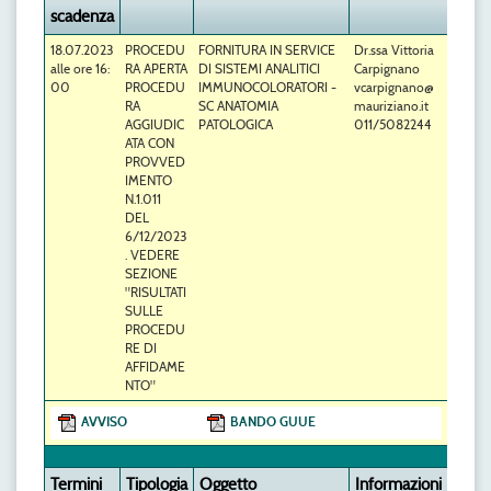
scadenza
18.07.2023
PROCEDU
FORNITURA IN SERVICE
Dr.ssa Vittoria
alle ore 16:
RA APERTA
DI SISTEMI ANALITICI
Carpignano
00
PROCEDU
IMMUNOCOLORATORI -
vcarpignano@
RA
SC ANATOMIA
mauriziano.it
AGGIUDIC
PATOLOGICA
011/5082244
ATA CON
PROVVED
IMENTO
N.1.011
DEL
6/12/2023
. VEDERE
SEZIONE
"RISULTATI
SULLE
PROCEDU
RE DI
AFFIDAME
NTO"
AVVISO
BANDO GUUE
Termini
Tipologia
Oggetto
Informazioni