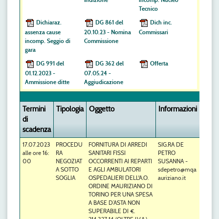
Indizione
incomp. Nucleo
Tecnico
Dichiaraz.
DG 861 del
Dich inc.
assenza cause
20.10.23 - Nomina
Commissari
incomp. Seggio di
Commissione
gara
DG 991 del
DG 362 del
Offerta
01.12.2023 -
07.05.24 -
Ammissione ditte
Aggiudicazione
Termini
Tipologia
Oggetto
Informazioni
di
scadenza
17.07.2023
PROCEDU
FORNITURA DI ARREDI
SIG.RA DE
alle ore 16:
RA
SANITARI FISSI
PETRO
00
NEGOZIAT
OCCORRENTI AI REPARTI
SUSANNA -
A SOTTO
E AGLI AMBULATORI
sdepetro@mqa
SOGLIA
OSPEDALIERI DELL'A.O.
auriziano.it
ORDINE MAURIZIANO DI
TORINO PER UNA SPESA
A BASE D’ASTA NON
SUPERABILE DI €.