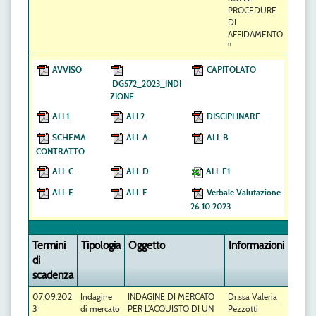
PROCEDURE
DI
AFFIDAMENTO
"
AVVISO
CAPITOLATO
DG572_2023_INDI
ZIONE
ALL1
ALL2
DISCIPLINARE
SCHEMA
ALL A
ALL B
CONTRATTO
ALL C
ALL D
ALL E1
ALL E
ALL F
Verbale Valutazione
26.10.2023
Termini
Tipologia
Oggetto
Informazioni
di
scadenza
07.09.202
Indagine
INDAGINE DI MERCATO
Dr.ssa Valeria
3
di mercato
PER L’ACQUISTO DI UN
Pezzotti