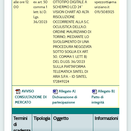
alle ore 12:
ex art. 50
OTTOTIPO DIGITALE A
vpezzotti@ma
00
comma 1
SCHERMO LCD 24”
uriziano.it
lett. b) D.
VISION CHART AD ALTA
011/5085125
Lgs.
RISOLUZIONE
36/2023
OCCORRENTE ALLA S.C.
OCULISTICA DELL’A.O.
ORDINE MAURIZIANO DI
TORINO, MEDIANTE LO
SVOLGIMENTO DI UNA
PROCEDURA NEGOZIATA
SOTTO SOGLIA EX ART.
50, COMMA 1, LETT. B)
DEL D.LGS. 36/2023
SULLA PIATTAFORMA
TELEMATICA SINTEL DI
ARIA S.P.A. - ID SINTEL
172849224
AVVISO
Allegato A)
Allegato B)
CONSULTAZIONE DI
Dichiarazione di
Patto di
MERCATO
partecipazione
integrità
Termini
Tipologia
Oggetto
Informazioni
di
scadenza