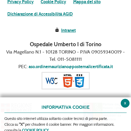
Privacy Policy
Cookie Policy
Mappa del sito
Dichiarazione di Accessibilità AGID
Intranet
Ospedale Umberto I di Torino
Via Magellano N.1 - 10128 TORINO - P.IVA 09059340019 -
Tel. 011-5081111
PEC:
aso.ordinemauriziano@postemailcertificata.it
x
INFORMATIVA COOKIE
Questo sito internet utilizza soltanto cookie tecnici di prima parte.
Clicca su
"X"
per chiudere il cookie banner. Per maggiori informazioni,
consulta la
COOKIE POLICY
.