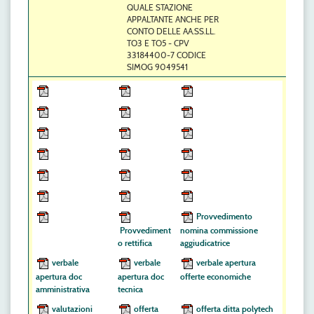
QUALE STAZIONE
APPALTANTE ANCHE PER
CONTO DELLE AA.SS.LL.
TO3 E TO5 - CPV
33184400-7 CODICE
SIMOG 9049541
Provvedimento
Provvediment
nomina commissione
o rettifica
aggiudicatrice
verbale
verbale
verbale apertura
apertura doc
apertura doc
offerte economiche
amministrativa
tecnica
valutazioni
offerta
offerta ditta polytech