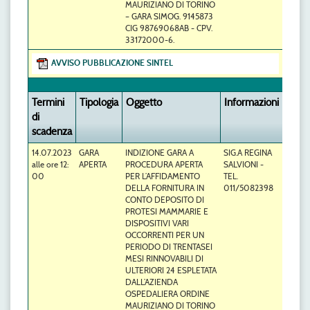
MAURIZIANO DI TORINO
– GARA SIMOG. 9145873
CIG 98769068AB - CPV.
33172000-6.
AVVISO PUBBLICAZIONE SINTEL
Termini
Tipologia
Oggetto
Informazioni
di
scadenza
14.07.2023
GARA
INDIZIONE GARA A
SIG.A REGINA
alle ore 12:
APERTA
PROCEDURA APERTA
SALVIONI -
00
PER L’AFFIDAMENTO
TEL.
DELLA FORNITURA IN
011/5082398
CONTO DEPOSITO DI
PROTESI MAMMARIE E
DISPOSITIVI VARI
OCCORRENTI PER UN
PERIODO DI TRENTASEI
MESI RINNOVABILI DI
ULTERIORI 24 ESPLETATA
DALL’AZIENDA
OSPEDALIERA ORDINE
MAURIZIANO DI TORINO