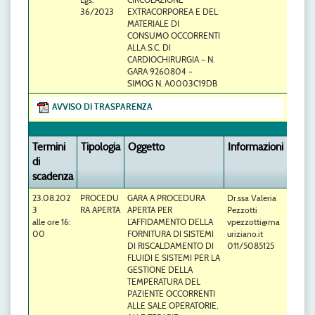
36/2023
EXTRACORPOREA E DEL
MATERIALE DI
CONSUMO OCCORRENTI
ALLA S.C. DI
CARDIOCHIRURGIA – N.
GARA 9260804 –
SIMOG N. A0003C19DB
AVVISO DI TRASPARENZA
Termini
Tipologia
Oggetto
Informazioni
di
scadenza
23.08.202
PROCEDU
GARA A PROCEDURA
Dr.ssa Valeria
3
RA APERTA
APERTA PER
Pezzotti
alle ore 16:
L’AFFIDAMENTO DELLA
vpezzotti@ma
00
FORNITURA DI SISTEMI
uriziano.it
DI RISCALDAMENTO DI
011/5085125
FLUIDI E SISTEMI PER LA
GESTIONE DELLA
TEMPERATURA DEL
PAZIENTE OCCORRENTI
ALLE SALE OPERATORIE,