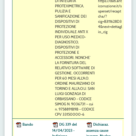
DI INTEGRITA’
https://dati.ant
PROTEXIMETRICA,
icorruzione.it/s
PULIZIA E
uperset/recapt
SANIFICAZIONE DEI
cha/?
DISPOSITIVI DI
cig=B311628D3
PROTEZIONE
4&next=dettagl
INDIVIDUALE ANTI X
io_cig
PER USO MEDICO-
DIAGNOSTICO,
DISPOSITIVI DI
PROTEZIONE E
ACCESSORI, NONCHE’
LA FORNITURA DEL
RELATIVO SOFTWARE DI
GESTIONE, OCCORRENTI
PER 60 MESI ALL'A.O.
ORDINE MAURIZIANO DI
TORINO E ALL’A.O.U. SAN
LUIGI GONZAGA DI
ORBASSANO - CODICE
SIMOG N. 9036731 – cui
n. 9758891B9B - CODICE
CPV 33150000-6
Bando
DG 339 del
Dichiaraz.
14/04/2023 -
assenza cause