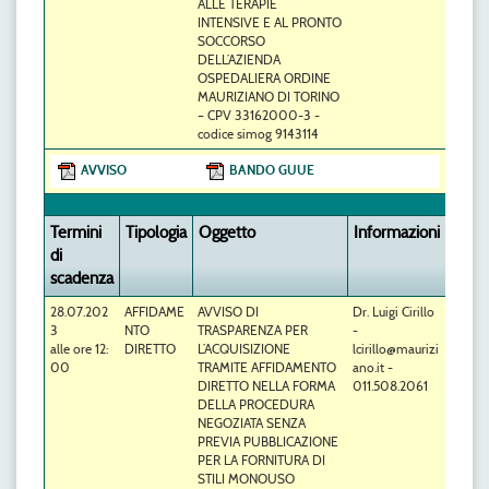
ALLE TERAPIE
INTENSIVE E AL PRONTO
SOCCORSO
DELL’AZIENDA
OSPEDALIERA ORDINE
MAURIZIANO DI TORINO
– CPV 33162000-3 -
codice simog 9143114
AVVISO
BANDO GUUE
Termini
Tipologia
Oggetto
Informazioni
di
scadenza
28.07.202
AFFIDAME
AVVISO DI
Dr. Luigi Cirillo
3
NTO
TRASPARENZA PER
-
alle ore 12:
DIRETTO
L’ACQUISIZIONE
lcirillo@maurizi
00
TRAMITE AFFIDAMENTO
ano.it -
DIRETTO NELLA FORMA
011.508.2061
DELLA PROCEDURA
NEGOZIATA SENZA
PREVIA PUBBLICAZIONE
PER LA FORNITURA DI
STILI MONOUSO