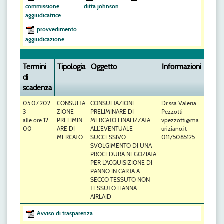
commissione
ditta johnson
aggiudicatrice
provvedimento
aggiudicazione
Termini
Tipologia
Oggetto
Informazioni
di
scadenza
05.07.202
CONSULTA
CONSULTAZIONE
Dr.ssa Valeria
3
ZIONE
PRELIMINARE DI
Pezzotti
alle ore 12:
PRELIMIN
MERCATO FINALIZZATA
vpezzotti@ma
00
ARE DI
ALL’EVENTUALE
uriziano.it
MERCATO
SUCCESSIVO
011/5085125
SVOLGIMENTO DI UNA
PROCEDURA NEGOZIATA
PER L’ACQUISIZIONE DI
PANNO IN CARTA A
SECCO TESSUTO NON
TESSUTO HANNA
AIRLAID
Avviso di trasparenza