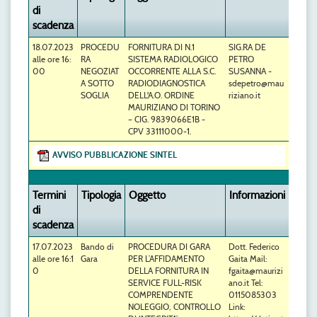
di
scadenza
18.07.2023
PROCEDU
FORNITURA DI N.1
SIG.RA DE
alle ore 16:
RA
SISTEMA RADIOLOGICO
PETRO
00
NEGOZIAT
OCCORRENTE ALLA S.C.
SUSANNA -
A SOTTO
RADIODIAGNOSTICA
sdepetro@mau
SOGLIA
DELL'A.O. ORDINE
riziano.it
MAURIZIANO DI TORINO
– CIG. 9839066E1B -
CPV 33111000-1.
AVVISO PUBBLICAZIONE SINTEL
Termini
Tipologia
Oggetto
Informazioni
di
scadenza
17.07.2023
Bando di
PROCEDURA DI GARA
Dott. Federico
alle ore 16:1
Gara
PER L’AFFIDAMENTO
Gaita Mail:
0
DELLA FORNITURA IN
fgaita@maurizi
SERVICE FULL-RISK
ano.it Tel:
COMPRENDENTE
0115085303
NOLEGGIO, CONTROLLO
Link: