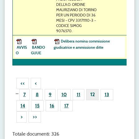
DELL’A.O. ORDINE
MAURIZIANO DI TORINO
PER UN PERIODO DI 36
MESI - CPV 33171110-3 -
CODICE SIMOG
9076570.
Delibera nomina commissione
AVVIS
BANDO
giudicatrice e ammissione ditte
O
GUUE
<<
<
...
7
8
9
10
11
12
13
14
15
16
17
>
>>
Totale documenti: 326