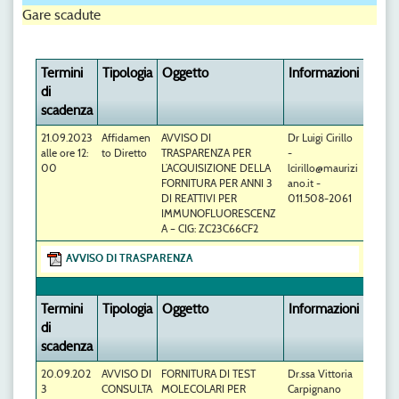
Gare scadute
Termini
Tipologia
Oggetto
Informazioni
di
scadenza
21.09.2023
Affidamen
AVVISO DI
Dr Luigi Cirillo
alle ore 12:
to Diretto
TRASPARENZA PER
-
00
L’ACQUISIZIONE DELLA
lcirillo@maurizi
FORNITURA PER ANNI 3
ano.it -
DI REATTIVI PER
011.508-2061
IMMUNOFLUORESCENZ
A – CIG: ZC23C66CF2
AVVISO DI TRASPARENZA
Termini
Tipologia
Oggetto
Informazioni
di
scadenza
20.09.202
AVVISO DI
FORNITURA DI TEST
Dr.ssa Vittoria
3
CONSULTA
MOLECOLARI PER
Carpignano