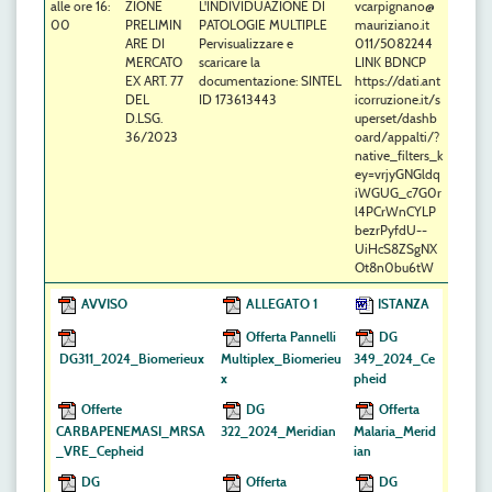
alle ore 16:
ZIONE
L'INDIVIDUAZIONE DI
vcarpignano@
00
PRELIMIN
PATOLOGIE MULTIPLE
mauriziano.it
ARE DI
Pervisualizzare e
011/5082244
MERCATO
scaricare la
LINK BDNCP
EX ART. 77
documentazione: SINTEL
https://dati.ant
DEL
ID 173613443
icorruzione.it/s
D.LSG.
uperset/dashb
36/2023
oard/appalti/?
native_filters_k
ey=vrjyGNGldq
iWGUG_c7G0r
l4PCrWnCYLP
bezrPyfdU--
UiHcS8ZSgNX
Ot8n0bu6tW
AVVISO
ALLEGATO 1
ISTANZA
Offerta Pannelli
DG
DG311_2024_Biomerieux
Multiplex_Biomerieu
349_2024_Ce
x
pheid
Offerte
DG
Offerta
CARBAPENEMASI_MRSA
322_2024_Meridian
Malaria_Merid
_VRE_Cepheid
ian
DG
Offerta
DG