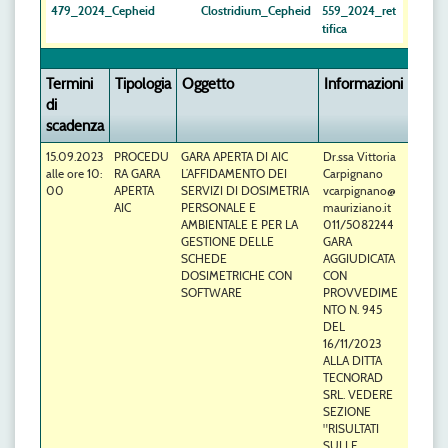
479_2024_Cepheid
Clostridium_Cepheid
559_2024_ret
tifica
Termini
Tipologia
Oggetto
Informazioni
di
scadenza
15.09.2023
PROCEDU
GARA APERTA DI AIC
Dr.ssa Vittoria
alle ore 10:
RA GARA
L’AFFIDAMENTO DEI
Carpignano
00
APERTA
SERVIZI DI DOSIMETRIA
vcarpignano@
AIC
PERSONALE E
mauriziano.it
AMBIENTALE E PER LA
011/5082244
GESTIONE DELLE
GARA
SCHEDE
AGGIUDICATA
DOSIMETRICHE CON
CON
SOFTWARE
PROVVEDIME
NTO N. 945
DEL
16/11/2023
ALLA DITTA
TECNORAD
SRL. VEDERE
SEZIONE
"RISULTATI
SULLE