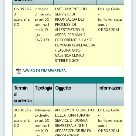
06.09.202
Indagine
L’AFFIDAMENTO DEL
Dr Luigi Cirillo
3
di mercato
SERVIZIO DI
-
alle ore 12:
ex art. 50
RICONVALIDA DEI
lcirillo@maurizi
00
comma 1
PROCESSI DI
ano.it -
lett. b) D.
ALLESTIMENTO IN
011.508.2061
Lgs.
ASEPSI PER ANNI 2,
36/2023
OCCORRENTE ALLA S.C.
FARMACIA OSPEDALIERA
- LABORATORIO
GALENICA CLINICA
STERILE (LGCS).
AVVISO DI TRASPARENZA
Termini
Tipologia
Oggetto
Informazioni
di
scadenza
30.08.202
Affidamen
AFFIDAMENTO DIRETTO
Dr Luigi Cirillo
3
to diretto
DELLA FORNITURA IN
-
alle ore 12:
ex art. 50
SERVICE DI DURATA
lcirillo@maurizi
00
comma 1
SEMESTRALE DI N. 1
ano.it -
lett. b) D.
APPARECCHIATURA DI
011.508.2061
Lgs.
CIRCOLAZIONE