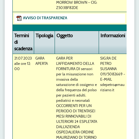
MORROW BROWN – CIG:
Z503BF82DE
AVVISO DI TRASPARENZA
Termini
Tipologia
Oggetto
Informazioni
di
scadenza
21.07.2023
GARA
GARA PER
SIG.RA DE
alle ore 12:
APERTA
L’AFFIDAMENTO DELLA
PETRO
00
FORNITURA DI sensori
SUSANNA
per la misurazione non
011/5082669 -
invasiva della
E-MAIL
saturazione di ossigeno e
sdepetro@mau
della frequenza del polso
riziano.it
per pazienti adulti,
pediatrici e neonatali
OCCORRENTI PER UN
PERIODO DI TRENTASEI
MESI RINNOVABILI DI
ULTERIORI 24 ESPLETATA
DALL’AZIENDA
OSPEDALIERA ORDINE
MAURIZIANO DI TORINO