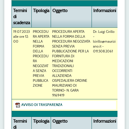
Termini
Tipologia
Oggetto
Informazioni
di
scadenza
19.07.2023
PROCEDU
PROCEDURA APERTA
Dr. Luigi Cirillo
alle ore 12:
RA APERTA
NELLA FORMA DELLA
-
00
NELLA
PROCEDURA NEGOZIATA
lcirillo@maurizi
FORMA
SENZA PREVIA
ano.it -
DELLA
PUBBLICAZIONE PER LA
011.508.2061
PROCEDU
FORNITURA DI
RA
MEDICAZIONI
NEGOZIAT
TRADIZIONALI
A SENZA
OCCORRENTI
PREVIA
ALL’AZIENDA
PUBBLICA
OSPEDALIERA ORDINE
ZIONE
MAURIZIANO DI
TORINO- N. GARA
9169419
AVVISO DI TRASPARENZA
Termini
Tipologia
Oggetto
Informazioni
di