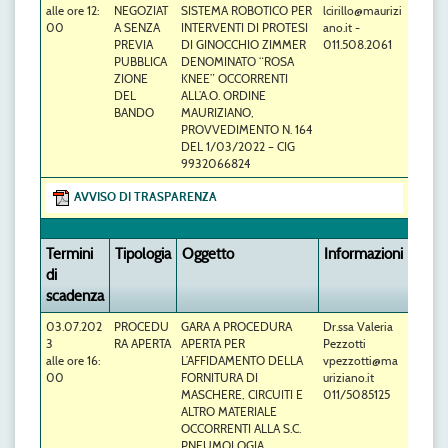
alle ore 12:
NEGOZIAT
SISTEMA ROBOTICO PER
lcirillo@maurizi
00
A SENZA
INTERVENTI DI PROTESI
ano.it -
PREVIA
DI GINOCCHIO ZIMMER
011.508.2061
PUBBLICA
DENOMINATO “ROSA
ZIONE
KNEE” OCCORRENTI
DEL
ALL’A.O. ORDINE
BANDO
MAURIZIANO,
PROVVEDIMENTO N. 164
DEL 1/03/2022 – CIG
9932066824
AVVISO DI TRASPARENZA
Termini
Tipologia
Oggetto
Informazioni
di
scadenza
03.07.202
PROCEDU
GARA A PROCEDURA
Dr.ssa Valeria
3
RA APERTA
APERTA PER
Pezzotti
alle ore 16:
L’AFFIDAMENTO DELLA
vpezzotti@ma
00
FORNITURA DI
uriziano.it
MASCHERE, CIRCUITI E
011/5085125
ALTRO MATERIALE
OCCORRENTI ALLA S.C.
PNEUMOLOGIA