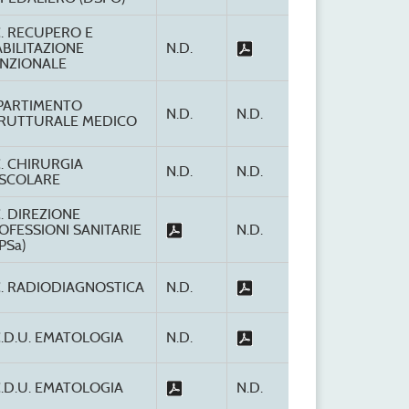
C. RECUPERO E
ABILITAZIONE
N.D.
NZIONALE
PARTIMENTO
N.D.
N.D.
RUTTURALE MEDICO
C. CHIRURGIA
N.D.
N.D.
SCOLARE
C. DIREZIONE
OFESSIONI SANITARIE
N.D.
PSa)
C. RADIODIAGNOSTICA
N.D.
C.D.U. EMATOLOGIA
N.D.
C.D.U. EMATOLOGIA
N.D.