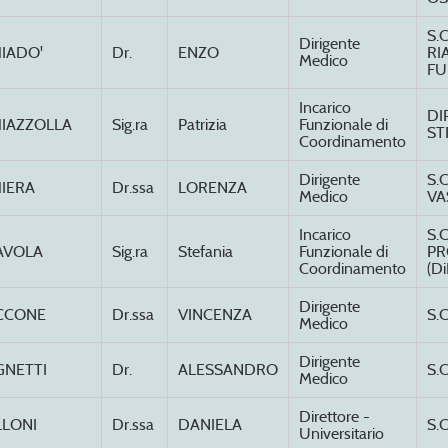
S.
Dirigente
IADO'
Dr.
ENZO
RI
Medico
FU
Incarico
DI
IAZZOLLA
Sig.ra
Patrizia
Funzionale di
ST
Coordinamento
Dirigente
S.
IERA
Dr.ssa
LORENZA
Medico
VA
Incarico
S.
AVOLA
Sig.ra
Stefania
Funzionale di
PR
Coordinamento
(Di
Dirigente
CCONE
Dr.ssa
VINCENZA
S.
Medico
Dirigente
GNETTI
Dr.
ALESSANDRO
S.
Medico
Direttore -
LLONI
Dr.ssa
DANIELA
S.
Universitario