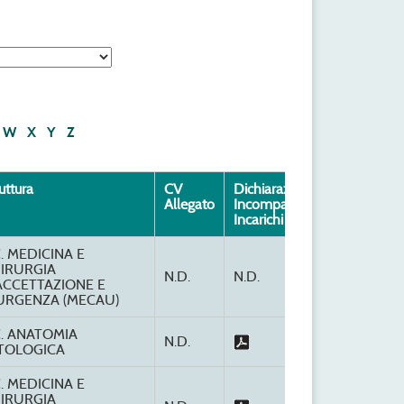
W
X
Y
Z
uttura
CV
Dichiarazione
Allegato
Incompatibilità
Incarichi
C. MEDICINA E
IRURGIA
N.D.
N.D.
ACCETTAZIONE E
URGENZA (MECAU)
C. ANATOMIA
N.D.
TOLOGICA
C. MEDICINA E
IRURGIA