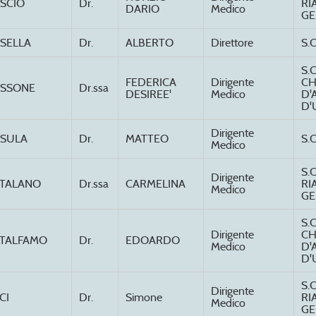
SCIO
Dr.
RI
DARIO
Medico
GE
SELLA
Dr.
ALBERTO
Direttore
S.
S.
FEDERICA
Dirigente
CH
SSONE
Dr.ssa
DESIREE'
Medico
D'
D'
Dirigente
SULA
Dr.
MATTEO
S.
Medico
S.
Dirigente
TALANO
Dr.ssa
CARMELINA
RI
Medico
GE
S.
Dirigente
CH
TALFAMO
Dr.
EDOARDO
Medico
D'
D'
S.
Dirigente
CI
Dr.
Simone
RI
Medico
GE