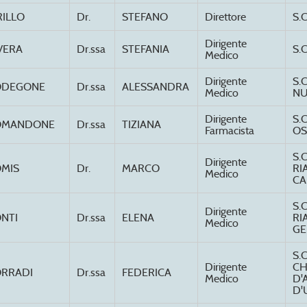
RILLO
Dr.
STEFANO
Direttore
S.
Dirigente
VERA
Dr.ssa
STEFANIA
S.
Medico
Dirigente
S.
ODEGONE
Dr.ssa
ALESSANDRA
Medico
NU
Dirigente
S.
OMANDONE
Dr.ssa
TIZIANA
Farmacista
OS
S.
Dirigente
MIS
Dr.
MARCO
RI
Medico
CA
S.
Dirigente
NTI
Dr.ssa
ELENA
RI
Medico
GE
S.
Dirigente
CH
RRADI
Dr.ssa
FEDERICA
Medico
D'
D'