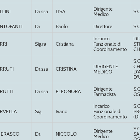
Dirigente
LLINI
Dr.ssa
LISA
S.
Medico
NTOFANTI
Dr.
Paolo
Direttore
S.
Incarico
DI
RRI
Sig.ra
Cristiana
Funzionale di
ST
Coordinamento
CH
S.
DIRIGENTE
CH
RRUTI
Dr.ssa
CRISTINA
MEDICO
D'
D'
Dirigente
S.
RUTTI
Dr.ssa
ELEONORA
Farmacista
OS
Incarico
S.
RVELLA
Sig.
Ivano
Funzionale di
PR
Coordinamento
(Di
S.
Dirigente
HERASCO
Dr.
NICCOLO'
SA
Medico
OS