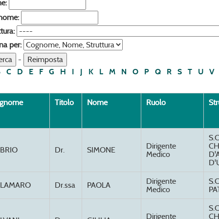
e:
nome:
tura:
na per:
-
B
C
D
E
F
G
H
I
J
K
L
M
N
O
P
Q
R
S
T
U
V
gnome
Titolo
Nome
Ruolo
Str
S.
Dirigente
CH
BRIO
Dr.
SIMONE
Medico
D'
D'
Dirigente
S.
ALAMARO
Dr.ssa
PAOLA
Medico
PA
S.
Dirigente
CH