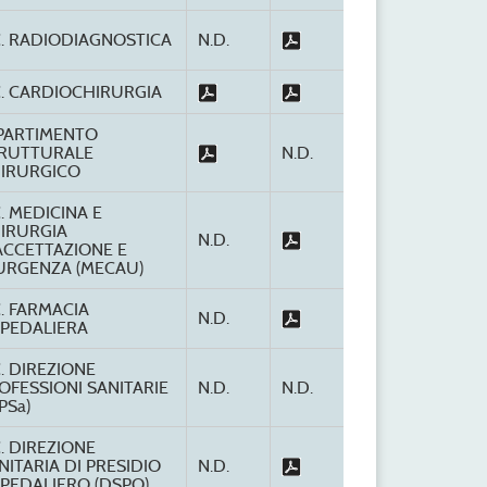
C. RADIODIAGNOSTICA
N.D.
C. CARDIOCHIRURGIA
PARTIMENTO
RUTTURALE
N.D.
IRURGICO
C. MEDICINA E
IRURGIA
N.D.
ACCETTAZIONE E
URGENZA (MECAU)
C. FARMACIA
N.D.
PEDALIERA
C. DIREZIONE
OFESSIONI SANITARIE
N.D.
N.D.
PSa)
C. DIREZIONE
NITARIA DI PRESIDIO
N.D.
PEDALIERO (DSPO)