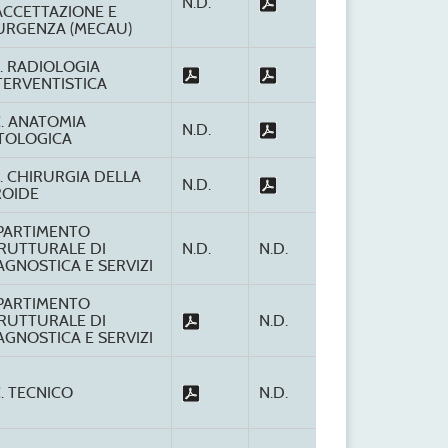
N.D.
ACCETTAZIONE E
URGENZA (MECAU)
S. RADIOLOGIA
TERVENTISTICA
C. ANATOMIA
N.D.
TOLOGICA
S. CHIRURGIA DELLA
N.D.
ROIDE
PARTIMENTO
RUTTURALE DI
N.D.
N.D.
AGNOSTICA E SERVIZI
PARTIMENTO
RUTTURALE DI
N.D.
AGNOSTICA E SERVIZI
C. TECNICO
N.D.