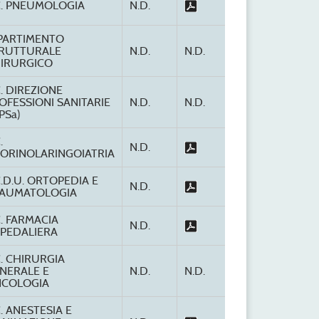
C. PNEUMOLOGIA
N.D.
PARTIMENTO
RUTTURALE
N.D.
N.D.
IRURGICO
C. DIREZIONE
OFESSIONI SANITARIE
N.D.
N.D.
PSa)
.
N.D.
ORINOLARINGOIATRIA
C.D.U. ORTOPEDIA E
N.D.
AUMATOLOGIA
C. FARMACIA
N.D.
PEDALIERA
C. CHIRURGIA
NERALE E
N.D.
N.D.
COLOGIA
C. ANESTESIA E