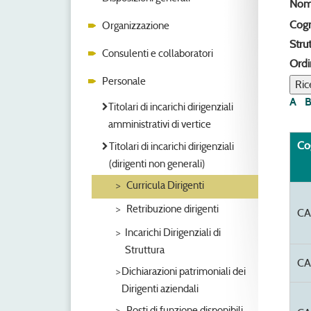
Nom
Cog
Organizzazione
Strut
Consulenti e collaboratori
Ordi
Personale
A
Titolari di incarichi dirigenziali
amministrativi di vertice
Co
Titolari di incarichi dirigenziali
(dirigenti non generali)
Curricula Dirigenti
Retribuzione dirigenti
CA
Incarichi Dirigenziali di
Struttura
C
Dichiarazioni patrimoniali dei
Dirigenti aziendali
Posti di funzione disponibili