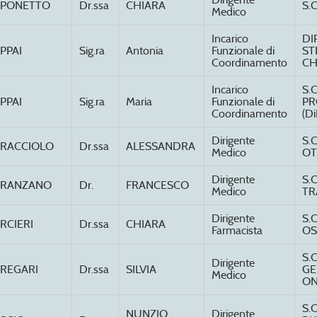
APONETTO
Dr.ssa
CHIARA
S.
Medico
Incarico
DI
PPAI
Sig.ra
Antonia
Funzionale di
ST
Coordinamento
CH
Incarico
S.
PPAI
Sig.ra
Maria
Funzionale di
PR
Coordinamento
(Di
Dirigente
S.C
RACCIOLO
Dr.ssa
ALESSANDRA
Medico
OT
Dirigente
S.
ARANZANO
Dr.
FRANCESCO
Medico
TR
Dirigente
S.
RCIERI
Dr.ssa
CHIARA
Farmacista
OS
S.
Dirigente
REGARI
Dr.ssa
SILVIA
GE
Medico
ON
S.
NUNZIO
Dirigente