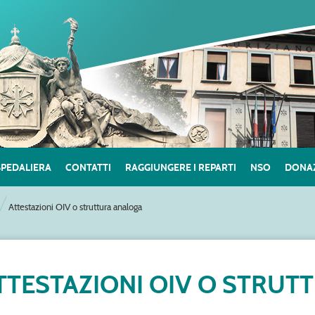
SPEDALIERA
CONTATTI
RAGGIUNGERE I REPARTI
NSO
DONAZ
Attestazioni OIV o struttura analoga
TTESTAZIONI OIV O STRU