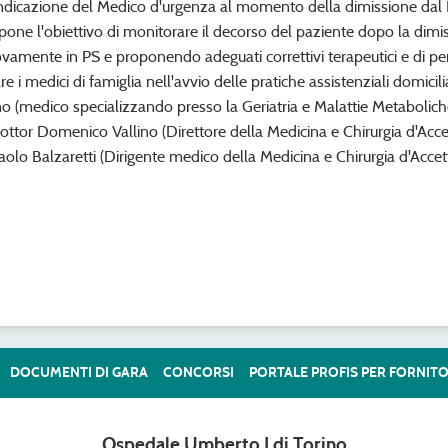
 indicazione del Medico d'urgenza al momento della dimissione dal PS
pone l'obiettivo di monitorare il decorso del paziente dopo la di
ovamente in PS e proponendo adeguati correttivi terapeutici e di pe
re i medici di famiglia nell'avvio delle pratiche assistenziali domicilia
o (medico specializzando presso la Geriatria e Malattie Metaboliche
 dottor Domenico Vallino (Direttore della Medicina e Chirurgia d'Ac
olo Balzaretti (Dirigente medico della Medicina e Chirurgia d'Acce
DOCUMENTI DI GARA
CONCORSI
PORTALE PROFIS PER FORNITO
Ospedale Umberto I di Torino