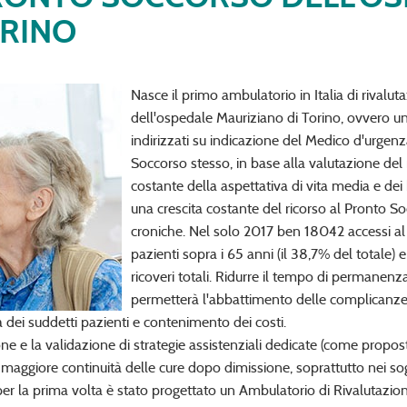
ORINO
Nasce il primo ambulatorio in Italia di rivalu
dell'ospedale Mauriziano di Torino, ovvero un
indirizzati su indicazione del Medico d'urge
Soccorso stesso, in base alla valutazione de
costante della aspettativa di vita media e de
una crescita costante del ricorso al Pronto So
croniche. Nel solo 2017 ben 18042 accessi al 
pazienti sopra i 65 anni (il 38,7% del totale)
ricoveri totali. Ridurre il tempo di permanenza
permetterà l'abbattimento delle complicanze
 dei suddetti pazienti e contenimento dei costi.
ne e la validazione di strategie assistenziali dedicate (come propos
ggiore continuità delle cure dopo dimissione, soprattutto nei sogge
r la prima volta è stato progettato un Ambulatorio di Rivalutazione