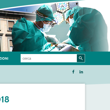
IONI
018