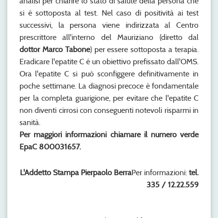
analisi per chiarire lo stato di salute della persona che
si é sottoposta al test. Nel caso di positività ai test
successivi, la persona viene indirizzata al Centro
prescrittore all'interno del Mauriziano (diretto dal
dottor Marco Tabone
) per essere sottoposta a terapia.
Eradicare l'epatite C é un obiettivo prefissato dall'OMS.
Ora l'epatite C si può sconfiggere definitivamente in
poche settimane. La diagnosi precoce è fondamentale
per la completa guarigione, per evitare che l'epatite C
non diventi cirrosi con conseguenti notevoli risparmi in
sanità.
Per maggiori informazioni chiamare il numero verde
EpaC 800031657.
L'Addetto Stampa Pierpaolo Berra
Per informazioni:
tel.
335 / 12.22.559