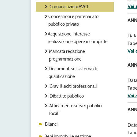
Vai 
Comunicazioni AVCP
Concessioni e partenariato
ANN
pubblico privato
Acquisizione interesse
Data
realizzazione opere incompiute
Tabe
Vai 
Mancata redazione
programmazione
ANN
Documenti sul sistema di
qualificazione
Data
Gravi illeciti professionali
Tabe
Vai 
Dibattito pubblico
Affidamento servizi pubblici
ANN
locali
Bilanci
Data
Tabe
Beni immobili e gestione