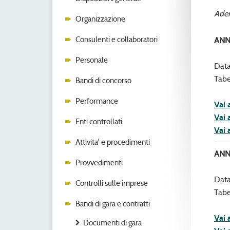
Adem
Organizzazione
Consulenti e collaboratori
ANN
Personale
Data
Tabe
Bandi di concorso
Performance
Vai 
Vai 
Enti controllati
Vai 
Attivita' e procedimenti
ANN
Provvedimenti
Data
Controlli sulle imprese
Tabe
Bandi di gara e contratti
Vai 
Documenti di gara