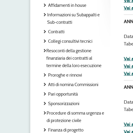
Vai 
Affidamenti in house
Vai 
Informazioni su Subappalti e
ANN
Sub-contratti
Contratti
Data
Collegi consultivi tecnici
Tabe
Resoconti della gestione
finanziaria dei contratti al
Vai 
termine della loro esecuzione
Vai 
Vai 
Proroghe e rinnovi
Atti di nomina Commissioni
ANN
Pari opportunità
Data
Sponsorizzazioni
Tabe
Procedure di somma urgenza e
di protezione civile
Vai 
Finanza di progetto
Vai 