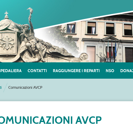
SPEDALIERA
CONTATTI
RAGGIUNGERE I REPARTI
NSO
DONAZ
ti
Comunicazioni AVCP
OMUNICAZIONI AVCP