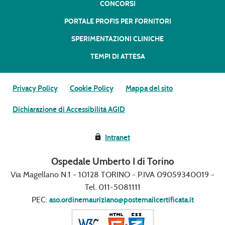
CONCORSI
PORTALE PROFIS PER FORNITORI
SPERIMENTAZIONI CLINICHE
TEMPI DI ATTESA
Privacy Policy
Cookie Policy
Mappa del sito
Dichiarazione di Accessibilità AGID
Intranet
Ospedale Umberto I di Torino
Via Magellano N.1 - 10128 TORINO - P.IVA 09059340019 -
Tel. 011-5081111
PEC:
aso.ordinemauriziano@postemailcertificata.it