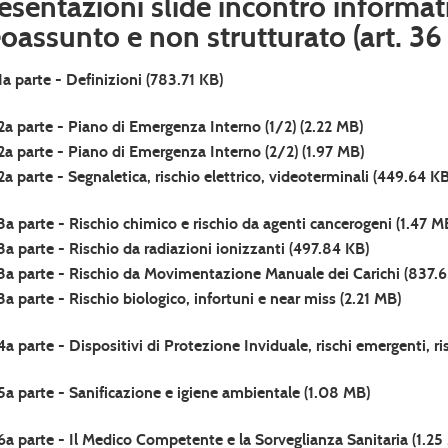
esentazioni slide incontro informat
oassunto e non strutturato (art. 3
1a parte - Definizioni
(783.71 KB)
2a parte - Piano di Emergenza Interno (1/2)
(2.22 MB)
2a parte - Piano di Emergenza Interno (2/2)
(1.97 MB)
2a parte - Segnaletica, rischio elettrico, videoterminali
(449.64 KB
3a parte - Rischio chimico e rischio da agenti cancerogeni
(1.47 M
3a parte - Rischio da radiazioni ionizzanti
(497.84 KB)
3a parte - Rischio da Movimentazione Manuale dei Carichi
(837.6
3a parte - Rischio biologico, infortuni e near miss
(2.21 MB)
4a parte - Dispositivi di Protezione Inviduale, rischi emergenti, r
5a parte - Sanificazione e igiene ambientale
(1.08 MB)
6a parte - Il Medico Competente e la Sorveglianza Sanitaria
(1.25