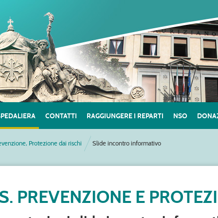
SPEDALIERA
CONTATTI
RAGGIUNGERE I REPARTI
NSO
DONAZ
evenzione, Protezione dai rischi
Slide incontro informativo
.S. PREVENZIONE E PROTEZ