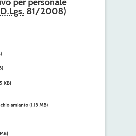
ivo per personale
6
D.Lgs.
81/2008)
)
B)
5 KB)
ischio amianto
(1.13 MB)
 MB)