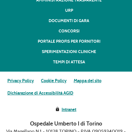
AMMINISTRAZIONE TRASPARENTE
URP
DOCUMENTI DI GARA
CONCORSI
PORTALE PROFIS PER FORNITORI
SPERIMENTAZIONI CLINICHE
TEMPI DI ATTESA
Privacy Policy
Cookie Policy
Mappa del sito
Dichiarazione di Accessibilità AGID
Intranet
Ospedale Umberto I di Torino
Via Magellano N.1 - 10128 TORINO - P.IVA 09059340019 -