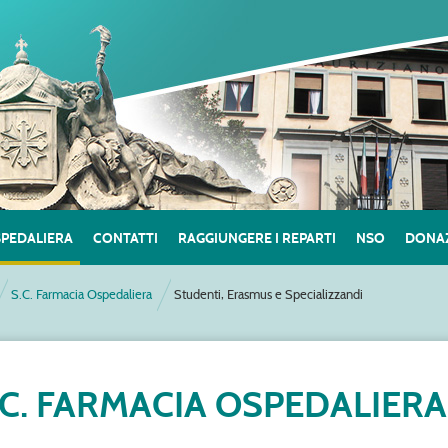
SPEDALIERA
CONTATTI
RAGGIUNGERE I REPARTI
NSO
DONAZ
S.C. Farmacia Ospedaliera
Studenti, Erasmus e Specializzandi
.C. FARMACIA OSPEDALIER