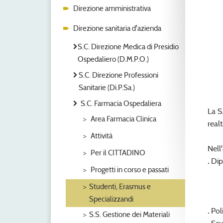
Direzione amministrativa
Direzione sanitaria d'azienda
S.C. Direzione Medica di Presidio
Ospedaliero (D.M.P.O.)
S.C. Direzione Professioni
Sanitarie (Di.P.Sa.)
S.C. Farmacia Ospedaliera
La S
Area Farmacia Clinica
realt
Attività
Nell
Per il CITTADINO
.
Dip
Progetti in corso e passati
Studenti, Erasmus e
Specializzandi
.
Poli
S.S. Gestione dei Materiali