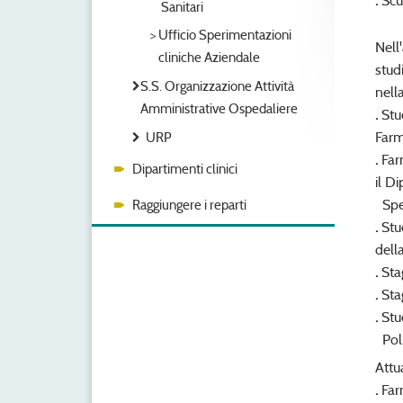
.
Scuo
Sanitari
Ufficio Sperimentazioni
Nell
cliniche Aziendale
stud
S.S. Organizzazione Attività
nell
Amministrative Ospedaliere
.
Stu
Farm
URP
.
Far
Dipartimenti clinici
il D
Spec
Raggiungere i reparti
.
Stu
dell
.
Sta
.
Sta
.
Stu
Poli
Attu
.
Far