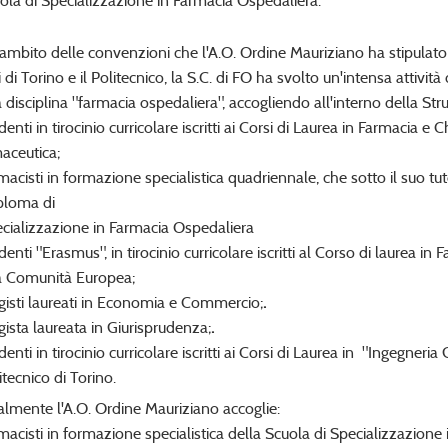
la di Specializzazione in Farmacia Ospedaliera.
'ambito delle convenzioni che l'A.O. Ordine Mauriziano ha stipulato 
i di Torino e il Politecnico, la S.C. di FO ha svolto un'intensa attivit
a disciplina "farmacia ospedaliera", accogliendo all'interno della Stru
denti in tirocinio curricolare iscritti ai Corsi di Laurea in Farmacia e
aceutica;
macisti in formazione specialistica quadriennale, che sotto il suo 
iploma di
ializzazione in Farmacia Ospedaliera
denti "Erasmus", in tirocinio curricolare iscritti al Corso di laurea in
a Comunità Europea;
gisti laureati in Economia e Commercio;
.
gista laureata in Giurisprudenza;
.
denti in tirocinio curricolare iscritti ai Corsi di Laurea in "Ingegneri
tecnico di Torino.
almente l'A.O. Ordine Mauriziano accoglie:
macisti in formazione specialistica della Scuola di Specializzazione