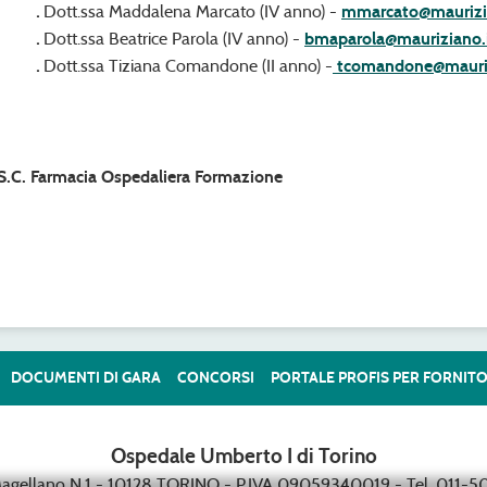
.
Dott.ssa Maddalena Marcato (IV anno) -
mmarcato@maurizi
.
Dott.ssa Beatrice Parola (IV anno) -
bmaparola@mauriziano.i
.
Dott.ssa Tiziana Comandone (II anno) -
tcomandone@mauriz
S.C. Farmacia Ospedaliera Formazione
DOCUMENTI DI GARA
CONCORSI
PORTALE PROFIS PER FORNITO
Ospedale Umberto I di Torino
Magellano N.1 - 10128 TORINO - P.IVA 09059340019 - Tel. 011-50