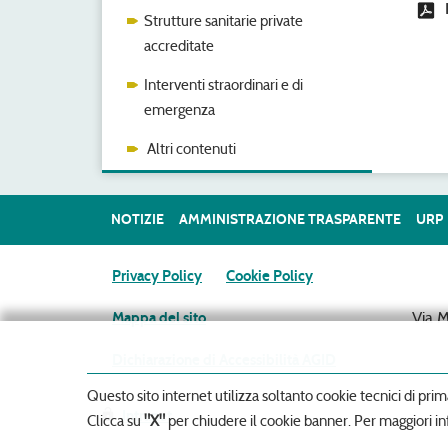
Strutture sanitarie private
accreditate
Interventi straordinari e di
emergenza
Altri contenuti
NOTIZIE
AMMINISTRAZIONE TRASPARENTE
URP
Privacy Policy
Cookie Policy
Via 
Mappa del sito
Dichiarazione di Accessibilità AGID
Questo sito internet utilizza soltanto cookie tecnici di prim
Intranet
Clicca su
"X"
per chiudere il cookie banner. Per maggiori in