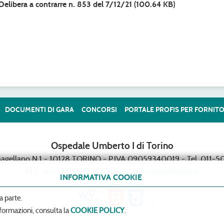
Delibera a contrarre n. 853 del 7/12/21
(100.64 KB)
DOCUMENTI DI GARA
CONCORSI
PORTALE PROFIS PER FORNITO
Ospedale Umberto I di Torino
Magellano N.1 - 10128 TORINO - P.IVA 09059340019 - Tel. 011-50
PEC:
aso.ordinemauriziano@postemailcertificata.it
INFORMATIVA COOKIE
a parte.
formazioni, consulta la
COOKIE POLICY
.