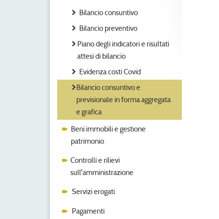
Bilancio consuntivo
Bilancio preventivo
Piano degli indicatori e risultati
attesi di bilancio
Evidenza costi Covid
Bilancio consuntivo e
previsionale in forma aggregata
e grafica
Beni immobili e gestione
patrimonio
Controlli e rilievi
sull'amministrazione
Servizi erogati
Pagamenti