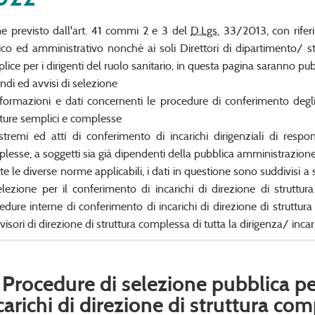
 previsto dall'art. 41 commi 2 e 3 del
D.Lgs.
33/2013, con riferim
ico ed amministrativo nonchè ai soli Direttori di dipartimento/ s
lice per i dirigenti del ruolo sanitario, in questa pagina saranno pubb
andi ed avvisi di selezione
nformazioni e dati concernenti le procedure di conferimento degli
tture semplici e complesse
stremi ed atti di conferimento di incarichi dirigenziali di respo
lesse, a soggetti sia già dipendenti della pubblica amministrazione
te le diverse norme applicabili, i dati in questione sono suddivisi 
elezione per il conferimento di incarichi di direzione di struttura
edure interne di conferimento di incarichi di direzione di struttura
isori di direzione di struttura complessa di tutta la dirigenza/ incaric
 Procedure di selezione pubblica p
carichi di direzione di struttura com