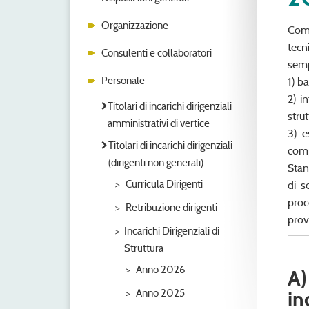
Organizzazione
Come
tecn
Consulenti e collaboratori
semp
Personale
1) b
2) i
Titolari di incarichi dirigenziali
stru
amministrativi di vertice
3) e
Titolari di incarichi dirigenziali
comp
(dirigenti non generali)
Stan
Curricula Dirigenti
di s
proc
Retribuzione dirigenti
provv
Incarichi Dirigenziali di
Struttura
Anno 2026
A)
in
Anno 2025