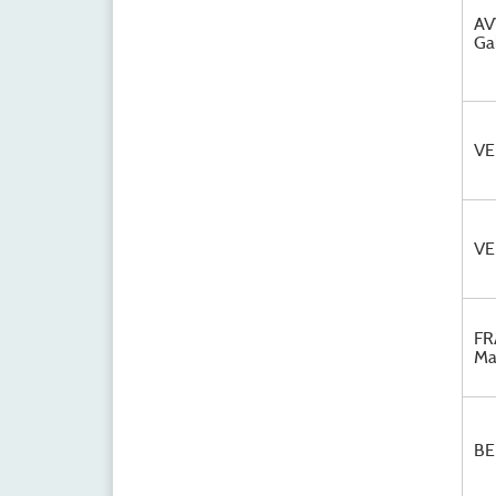
AV
Ga
VE
VE
FR
Ma
BE