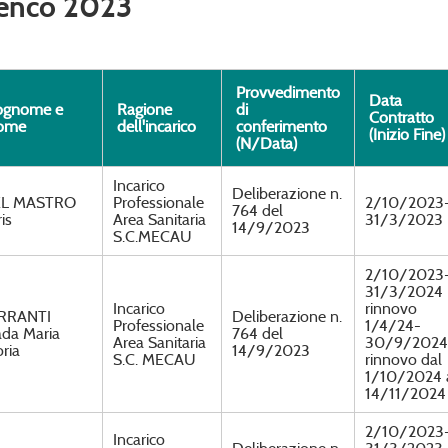
enco 2023
Provvedimento
Data
ognome e
Ragione
di
Contratto
ome
dell'incarico
conferimento
(Inizio Fine)
(N/Data)
Incarico
Deliberazione n.
L MASTRO
Professionale
2/10/2023
764 del
is
Area Sanitaria
31/3/2023
14/9/2023
S.C.MECAU
2/10/2023
31/3/2024
Incarico
rinnovo
RRANTI
Deliberazione n.
Professionale
1/4/24-
ada Maria
764 del
Area Sanitaria
30/9/2024
ria
14/9/2023
S.C. MECAU
rinnovo dal
1/10/2024 
14/11/2024
2/10/2023
Incarico