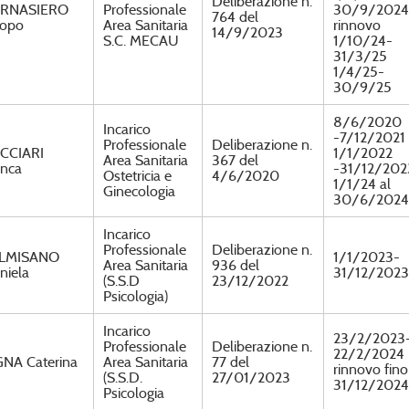
Deliberazione n.
RNASIERO
Professionale
30/9/2024
764 del
copo
Area Sanitaria
rinnovo
14/9/2023
S.C. MECAU
1/10/24-
31/3/25
1/4/25-
30/9/25
8/6/2020
Incarico
-7/12/2021
Professionale
Deliberazione n.
CCIARI
1/1/2022
Area Sanitaria
367 del
anca
-31/12/202
Ostetricia e
4/6/2020
1/1/24 al
Ginecologia
30/6/2024
Incarico
Professionale
Deliberazione n.
LMISANO
1/1/2023-
Area Sanitaria
936 del
niela
31/12/2023
(S.S.D
23/12/2022
Psicologia)
Incarico
23/2/2023
Professionale
Deliberazione n.
22/2/2024
GNA Caterina
Area Sanitaria
77 del
rinnovo fino
(S.S.D.
27/01/2023
31/12/2024
Psicologia