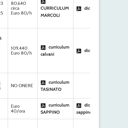
23
80,640
S.C
circa
CURRICULUM
dichiarazione
Org
25
Euro 80/h
Ri
MARCOLI
4
l
S.C
curriculum
109,440
dichiarazione
Org
Euro 80/h
calvani
Ri
S.C
curriculum
l
NO ONERE
Org
4
TASINATO
Ri
S.C
curriculum
dichiarazione
Euro
Org
40/ora
SAPPINO
sappino
Ri