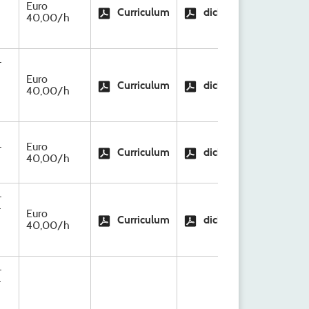
S.C
Euro
Curriculum
dichiarazione
Org
40,00/h
Ri
-
S.C
Euro
Curriculum
dichiarazione
Org
40,00/h
Ri
S.C
-
Euro
Curriculum
dichiarazione
Org
40,00/h
Ri
-
-
S.C
Euro
Curriculum
dichiarazione
Org
40,00/h
Ri
-
-