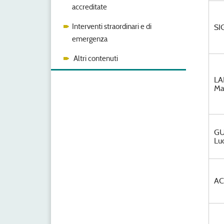
accreditate
Interventi straordinari e di
SI
emergenza
Altri contenuti
LA
Ma
GU
Lu
AC