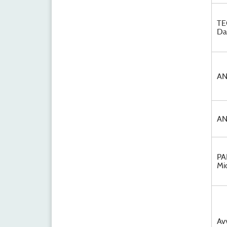
TE
Da
AN
AN
PA
Mi
Av