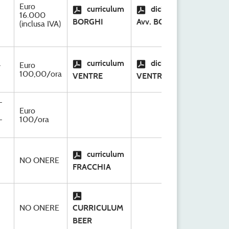
Euro
S.C
curriculum
dichiarazione
16.000
Org
BORGHI
Avv. BORGHI
(inclusa IVA)
Ri
S.C
curriculum
dichiarazione
-
Euro
Org
100,00/ora
VENTRE
VENTRE
Ri
-
Euro
-
100/ora
S.C
curriculum
NO ONERE
Org
FRACCHIA
Ri
S.C
NO ONERE
CURRICULUM
Org
Ri
BEER