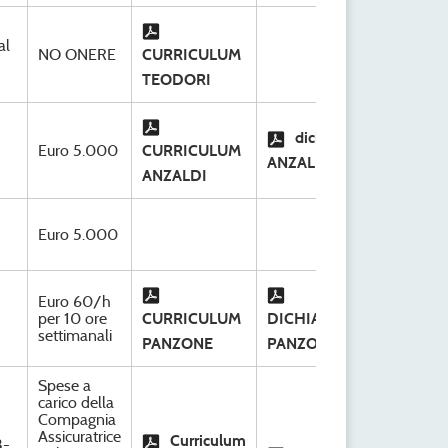
S.C
al
NO ONERE
CURRICULUM
Org
Ri
TEODORI
S.C
dichifarazione
Euro 5.000
CURRICULUM
Org
ANZALDI Salvo
Ri
ANZALDI
S.C
Euro 5.000
Org
Ri
Euro 60/h
S.C
-
per 10 ore
CURRICULUM
DICHIARAZIONE
Org
settimanali
Ri
PANZONE
PANZONE Michele
Spese a
carico della
Compagnia
Assicuratrice
S.S
Curriculum
3-