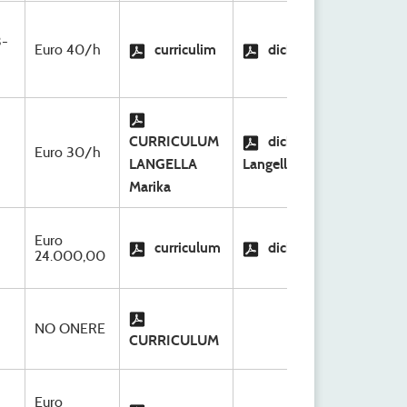
S.C
3-
Euro 40/h
curriculim
dichiarazione
Org
Ri
S.C
CURRICULUM
dichiarazione
Euro 30/h
Org
LANGELLA
Langella
Ri
Marika
S.C
Euro
curriculum
dichiarazione
Org
24.000,00
Ri
S.C
NO ONERE
Org
CURRICULUM
Ri
Euro