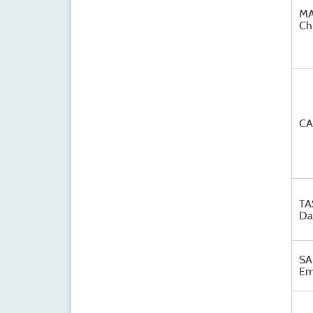
MA
Ch
CA
TA
Da
SA
Em