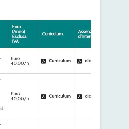
Euro
Se
(Anno)
Assenza Conflitto
Curriculum
Az
Esclusa
d'Interesse
Re
IVA
S.C
-
Euro
Curriculum
dichiarazione
Org
40,00/h
Ri
-
S.C
Euro
Curriculum
dichiarazione
Org
40,00/h
Ri
al
-