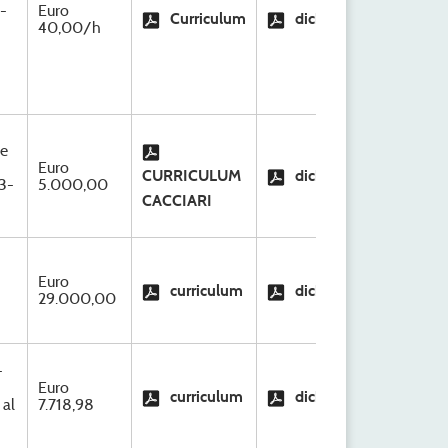
S.C
-
Euro
Curriculum
dichiarazione
Org
40,00/h
Ri
 e
S.C
Euro
CURRICULUM
dichiarazione
Org
3-
5.000,00
Ri
CACCIARI
S.C
Euro
curriculum
dichiarazione
Org
29.000,00
Ri
-
S.C
Euro
curriculum
dichiarazione
Org
 al
7.718,98
Ri