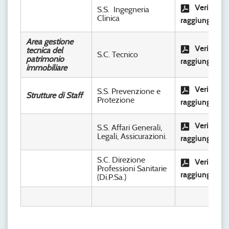
Verifica
S.S. Ingegneria
Clinica
raggiungimen
Area gestione
Verifica
tecnica del
S.C. Tecnico
patrimonio
raggiungimen
immobiliare
Verifica
S.S. Prevenzione e
Strutture di Staff
Protezione
raggiungimen
Verifica
S.S. Affari Generali,
Legali, Assicurazioni.
raggiungimen
S.C. Direzione
Verifica
Professioni Sanitarie
raggiungimen
(Di.P.Sa.)