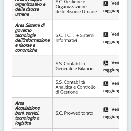
S.C. Gestione e
Verifica
organizzativo e
Organizzazione
delle risorse
raggiungimen
delle Risorse Umane
umane
Area Sistemi di
governo
Verifica
tecnologie
S.C. I.C.T. e Sistemi
dell'informazione
Informativi
raggiungimen
e risorse e
conomiche
Verifica
S.S. Contabilità
Generale e Bilancio
raggiungimen
S.S. Contabilità
Verifica
Analitica e Controllo
raggiungimen
di Gestione
Area
Acquisizione
Verifica
beni, servizi,
S.C. Provveditorato
raggiungimen
tecnologie e
logistica