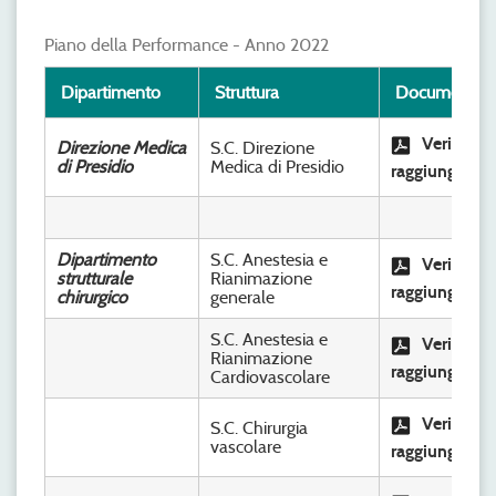
Piano della Performance - Anno 2022
Dipartimento
Struttura
Documento
Verifica
Direzione Medica
S.C. Direzione
di Presidio
Medica di Presidio
raggiungimen
Dipartimento
S.C. Anestesia e
Verifica
strutturale
Rianimazione
raggiungimen
chirurgico
generale
S.C. Anestesia e
Verifica
Rianimazione
raggiungimen
Cardiovascolare
Verifica
S.C. Chirurgia
vascolare
raggiungimen