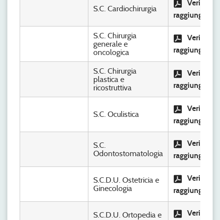
Verifica
S.C. Cardiochirurgia
raggiungimen
S.C. Chirurgia
Verifica
generale e
raggiungimen
oncologica
S.C. Chirurgia
Verifica
plastica e
raggiungimen
ricostruttiva
Verifica
S.C. Oculistica
raggiungimen
Verifica
S.C.
Odontostomatologia
raggiungimen
Verifica
S.C.D.U. Ostetricia e
Ginecologia
raggiungimen
Verifica
S.C.D.U. Ortopedia e