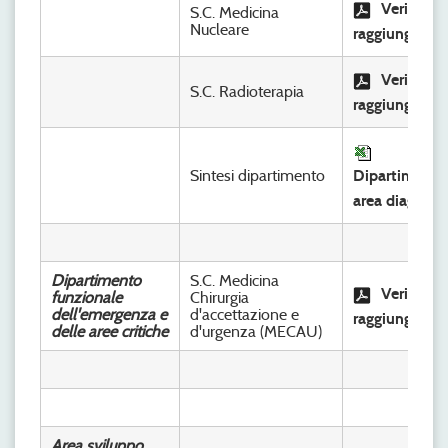
Verifica
S.C. Medicina
Nucleare
raggiungimen
Verifica
S.C. Radioterapia
raggiungimen
Sintesi dipartimento
Dipartimento
area diagnost
Dipartimento
S.C. Medicina
Verifica
funzionale
Chirurgia
dell'emergenza e
d'accettazione e
raggiungimen
delle aree critiche
d'urgenza (MECAU)
Area sviluppo