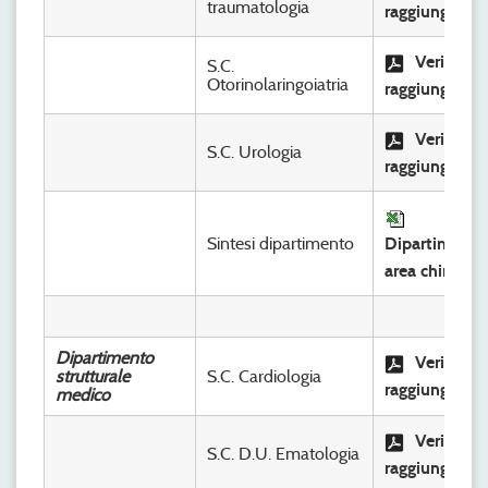
traumatologia
raggiungimen
Verifica
S.C.
Otorinolaringoiatria
raggiungimen
Verifica
S.C. Urologia
raggiungimen
Sintesi dipartimento
Dipartimento
area chirurgic
Dipartimento
Verifica
strutturale
S.C. Cardiologia
raggiungimen
medico
Verifica
S.C. D.U. Ematologia
raggiungimen