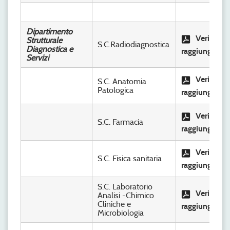
Dipartimento
Verifica
Strutturale
S.C.Radiodiagnostica
Diagnostica e
raggiungimen
Servizi
Verifica
S.C. Anatomia
Patologica
raggiungimen
Verifica
S.C. Farmacia
raggiungimen
Verifica
S.C. Fisica sanitaria
raggiungimen
S.C. Laboratorio
Verifica
Analisi -Chimico
Cliniche e
raggiungimen
Microbiologia