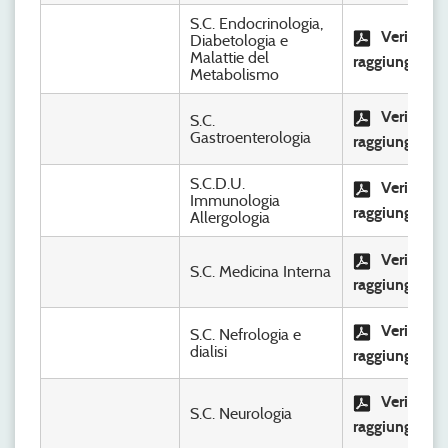
S.C. Endocrinologia,
Verifica
Diabetologia e
Malattie del
raggiungimen
Metabolismo
Verifica
S.C.
Gastroenterologia
raggiungimen
S.C.D.U.
Verifica
Immunologia
raggiungimen
Allergologia
Verifica
S.C. Medicina Interna
raggiungimen
Verifica
S.C. Nefrologia e
dialisi
raggiungimen
Verifica
S.C. Neurologia
raggiungimen