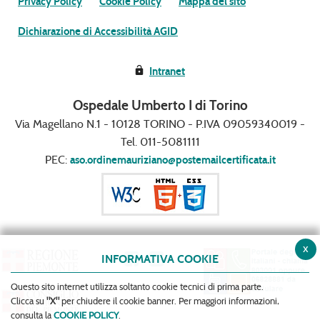
Privacy Policy
Cookie Policy
Mappa del sito
Dichiarazione di Accessibilità AGID
Intranet
Ospedale Umberto I di Torino
Via Magellano N.1 - 10128 TORINO - P.IVA 09059340019 -
Tel. 011-5081111
PEC:
aso.ordinemauriziano@postemailcertificata.it
x
INFORMATIVA COOKIE
Questo sito internet utilizza soltanto cookie tecnici di prima parte.
Clicca su
"X"
per chiudere il cookie banner. Per maggiori informazioni,
consulta la
COOKIE POLICY
.