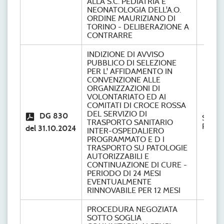
ALLA S.C. PEDIATRIA E
NEONATOLOGIA DELL'A.O.
ORDINE MAURIZIANO DI
TORINO - DELIBERAZIONE A
CONTRARRE
INDIZIONE DI AVVISO
PUBBLICO DI SELEZIONE
PER L' AFFIDAMENTO IN
CONVENZIONE ALLE
ORGANIZZAZIONI DI
VOLONTARIATO ED AI
COMITATI DI CROCE ROSSA
DEL SERVIZIO DI
DG 830
S.C.
TRASPORTO SANITARIO
Provve
del 31.10.2024
INTER-OSPEDALIERO
PROGRAMMATO E D I
TRASPORTO SU PATOLOGIE
AUTORIZZABILI E
CONTINUAZIONE DI CURE -
PERIODO DI 24 MESI
EVENTUALMENTE
RINNOVABILE PER 12 MESI
PROCEDURA NEGOZIATA
SOTTO SOGLIA