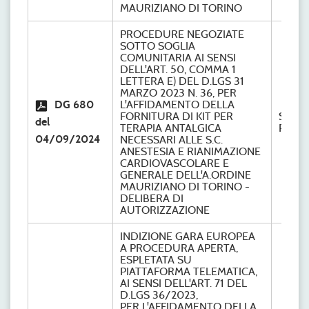
MAURIZIANO DI TORINO
PROCEDURE NEGOZIATE
SOTTO SOGLIA
COMUNITARIA AI SENSI
DELL'ART. 50, COMMA 1
LETTERA E) DEL D.LGS 31
MARZO 2023 N. 36, PER
DG 680
L'AFFIDAMENTO DELLA
FORNITURA DI KIT PER
S.C.
del
TERAPIA ANTALGICA
Provve
04/09/2024
NECESSARI ALLE S.C.
ANESTESIA E RIANIMAZIONE
CARDIOVASCOLARE E
GENERALE DELL'A.ORDINE
MAURIZIANO DI TORINO -
DELIBERA DI
AUTORIZZAZIONE
INDIZIONE GARA EUROPEA
A PROCEDURA APERTA,
ESPLETATA SU
PIATTAFORMA TELEMATICA,
AI SENSI DELL'ART. 71 DEL
D.LGS 36/2023,
PER L'AFFIDAMENTO DELLA