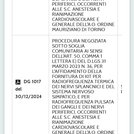
PERIFERICI, OCCORRENTI
ALLE S.C. ANESTESIA E
RIANIMAZIONE
CARDIOVASCOLARE E
GENERALE DELL'A.O. ORDINE
MAURIZIANO DI TORINO
PROCEDURA NEGOZIATA
SOTTO SOGLIA
COMUNITARIA AI SENSI
DELL'ART. 50, COMMA 1
LETTERA E) DEL D.LGS 31
MARZO 2023 N. 36, PER
L'AFFIDAMENTO DELLA
FORNITURA DI KIT PER
DG 1017
RADIOFREQUENZA TERMICA
DEI NERVI SPLANCNICI E DEL
S.C.
del
SISTEMA NERVOSO
Provv
30/12/2024
SIMPATICO, E PER
RADIOFREQUENZA PULSATA
DEI GANGLI E DEI NERVI
PERIFERICI, OCCORRENTI
ALLE S.C. ANESTESIA E
RIANIMAZIONE
CARDIOVASCOLARE E
GENERALE DELL'A.O. ORDINE