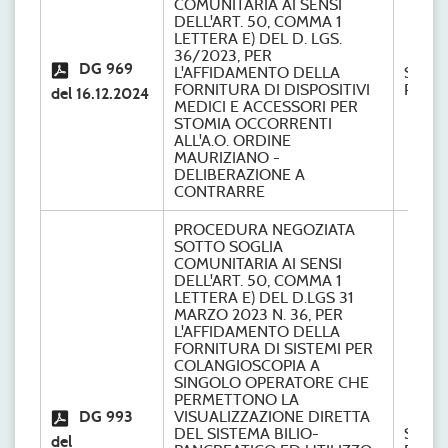
COMUNITARIA AI SENSI
DELL'ART. 50, COMMA 1
LETTERA E) DEL D. LGS.
36/2023, PER
DG 969
L'AFFIDAMENTO DELLA
S.C.
FORNITURA DI DISPOSITIVI
Provve
del 16.12.2024
MEDICI E ACCESSORI PER
STOMIA OCCORRENTI
ALL'A.O. ORDINE
MAURIZIANO -
DELIBERAZIONE A
CONTRARRE
PROCEDURA NEGOZIATA
SOTTO SOGLIA
COMUNITARIA AI SENSI
DELL'ART. 50, COMMA 1
LETTERA E) DEL D.LGS 31
MARZO 2023 N. 36, PER
L'AFFIDAMENTO DELLA
FORNITURA DI SISTEMI PER
COLANGIOSCOPIA A
SINGOLO OPERATORE CHE
PERMETTONO LA
DG 993
VISUALIZZAZIONE DIRETTA
DEL SISTEMA BILIO-
S.C.
del