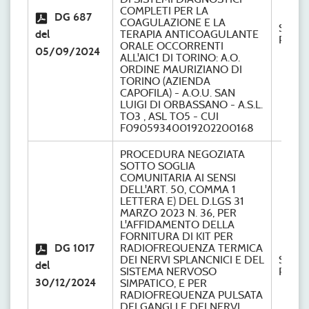
COMPLETI PER LA
DG 687
COAGULAZIONE E LA
S.C.
del
TERAPIA ANTICOAGULANTE
Provve
ORALE OCCORRENTI
05/09/2024
ALL'AIC1 DI TORINO: A.O.
ORDINE MAURIZIANO DI
TORINO (AZIENDA
CAPOFILA) - A.O.U. SAN
LUIGI DI ORBASSANO - A.S.L.
TO3 , ASL TO5 - CUI
F09059340019202200168
PROCEDURA NEGOZIATA
SOTTO SOGLIA
COMUNITARIA AI SENSI
DELL'ART. 50, COMMA 1
LETTERA E) DEL D.LGS 31
MARZO 2023 N. 36, PER
L'AFFIDAMENTO DELLA
FORNITURA DI KIT PER
DG 1017
RADIOFREQUENZA TERMICA
DEI NERVI SPLANCNICI E DEL
S.C.
del
SISTEMA NERVOSO
Provve
30/12/2024
SIMPATICO, E PER
RADIOFREQUENZA PULSATA
DEI GANGLI E DEI NERVI