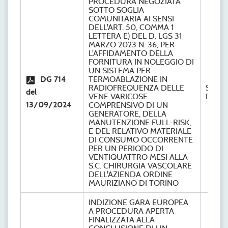
PROCEDURA NEGOZIATA
SOTTO SOGLIA
COMUNITARIA AI SENSI
DELL'ART. 50, COMMA 1
LETTERA E) DEL D. LGS 31
MARZO 2023 N. 36, PER
L'AFFIDAMENTO DELLA
FORNITURA IN NOLEGGIO DI
UN SISTEMA PER
DG 714
TERMOABLAZIONE IN
RADIOFREQUENZA DELLE
S.C.
del
VENE VARICOSE
Provve
13/09/2024
COMPRENSIVO DI UN
GENERATORE, DELLA
MANUTENZIONE FULL-RISK,
E DEL RELATIVO MATERIALE
DI CONSUMO OCCORRENTE
PER UN PERIODO DI
VENTIQUATTRO MESI ALLA
S.C. CHIRURGIA VASCOLARE
DELL'AZIENDA ORDINE
MAURIZIANO DI TORINO
INDIZIONE GARA EUROPEA
A PROCEDURA APERTA
FINALIZZATA ALLA