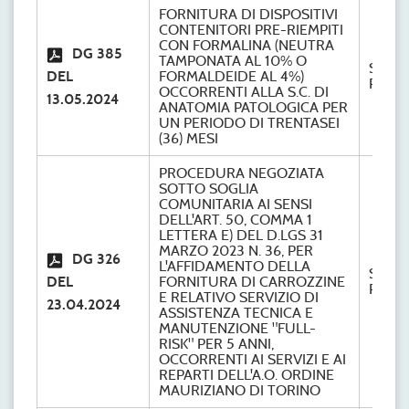
FORNITURA DI DISPOSITIVI
CONTENITORI PRE-RIEMPITI
CON FORMALINA (NEUTRA
DG 385
TAMPONATA AL 10% O
S.C.
DEL
FORMALDEIDE AL 4%)
Provve
OCCORRENTI ALLA S.C. DI
13.05.2024
ANATOMIA PATOLOGICA PER
UN PERIODO DI TRENTASEI
(36) MESI
PROCEDURA NEGOZIATA
SOTTO SOGLIA
COMUNITARIA AI SENSI
DELL'ART. 50, COMMA 1
LETTERA E) DEL D.LGS 31
MARZO 2023 N. 36, PER
DG 326
L'AFFIDAMENTO DELLA
S.C.
DEL
FORNITURA DI CARROZZINE
Provve
E RELATIVO SERVIZIO DI
23.04.2024
ASSISTENZA TECNICA E
MANUTENZIONE "FULL-
RISK" PER 5 ANNI,
OCCORRENTI AI SERVIZI E AI
REPARTI DELL'A.O. ORDINE
MAURIZIANO DI TORINO