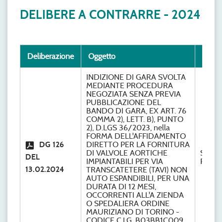
DELIBERE A CONTRARRE - 2024
Deliberazione
Oggetto
Serviz
INDIZIONE DI GARA SVOLTA
MEDIANTE PROCEDURA
NEGOZIATA SENZA PREVIA
PUBBLICAZIONE DEL
BANDO DI GARA, EX ART. 76
COMMA 2), LETT. B), PUNTO
2), D.LGS 36/2023, nella
FORMA DELL'AFFIDAMENTO
DG 126
DIRETTO PER LA FORNITURA
DI VALVOLE AORTICHE
S.C.
DEL
IMPIANTABILI PER VIA
Provve
13.02.2024
TRANSCATETERE (TAVI) NON
AUTO ESPANDIBILI, PER UNA
DURATA DI 12 MESI,
OCCORRENTI ALL'A ZIENDA
O SPEDALIERA ORDINE
MAURIZIANO DI TORINO -
CODICE C.I.G. B03BB1C009,