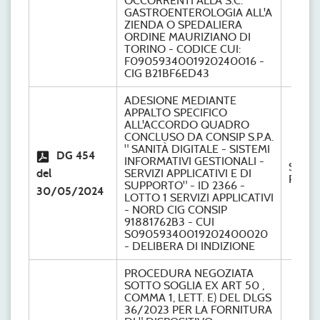
OCCORRENTI ALLA S.C.
GASTROENTEROLOGIA ALL'A
ZIENDA O SPEDALIERA
ORDINE MAURIZIANO DI
TORINO - CODICE CUI:
F0905934001920240016 -
CIG B21BF6ED43
ADESIONE MEDIANTE
APPALTO SPECIFICO
ALL'ACCORDO QUADRO
CONCLUSO DA CONSIP S.P.A.
" SANITÀ DIGITALE - SISTEMI
DG 454
INFORMATIVI GESTIONALI -
S.C.
del
SERVIZI APPLICATIVI E DI
Provve
SUPPORTO" - ID 2366 -
30/05/2024
LOTTO 1 SERVIZI APPLICATIVI
- NORD CIG CONSIP
91881762B3 - CUI
S09059340019202400020
- DELIBERA DI INDIZIONE
PROCEDURA NEGOZIATA
SOTTO SOGLIA EX ART 50 ,
COMMA 1, LETT. E) DEL DLGS
36/2023 PER LA FORNITURA