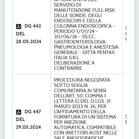
SERVIZIO DI
MANUTENZIONE FULL RISK
DELLE SONDE, DEGLI
ENDOSCOPI E DELLA
DG 442
COLONNA ENDOSCOPICA -
S.S.
PERIODO 1/07/24 -
DEL
INGE
30/06/26 - SS.CC.
CLINI
28.05.2024
GASTROENTEROLOGIA,
PNEUMOLOGIA E ANESTESIA
GENERALE - DITTA PENTAX
ITALIA S.R.L.
DELIBERAZIONE A
CONTRARRE
PROCEDURA NEGOZIATA
SOTTO SOGLIA
COMUNITARIA AI SENSI
DELL'ART. 50, COMMA 1
LETTERA E) DEL D.LGS. 31
MARZO 2023 N. 36, PER
DG 447
L'AFFIDAMENTO DELLA
FORNITURA DI UN SISTEMA
S.C.
DEL
PER INIEZIONE
Provve
29.05.2024
AUTOMATICA, COMPATIBILE
CON INIETTORI ACIST NELLE
SALE ANGIOGRAFICHE