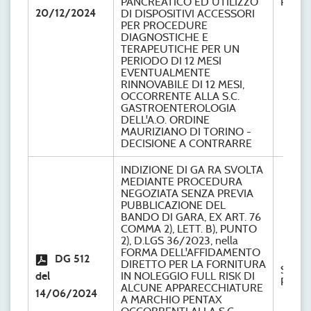
PANCREATICO ED UTILIZZO
Provve
20/12/2024
DI DISPOSITIVI ACCESSORI
PER PROCEDURE
DIAGNOSTICHE E
TERAPEUTICHE PER UN
PERIODO DI 12 MESI
EVENTUALMENTE
RINNOVABILE DI 12 MESI,
OCCORRENTE ALLA S.C.
GASTROENTEROLOGIA
DELL'A.O. ORDINE
MAURIZIANO DI TORINO -
DECISIONE A CONTRARRE
INDIZIONE DI GA RA SVOLTA
MEDIANTE PROCEDURA
NEGOZIATA SENZA PREVIA
PUBBLICAZIONE DEL
BANDO DI GARA, EX ART. 76
COMMA 2), LETT. B), PUNTO
2), D.LGS 36/2023, nella
FORMA DELL'AFFIDAMENTO
DG 512
DIRETTO PER LA FORNITURA
S.C.
del
IN NOLEGGIO FULL RISK DI
Provve
ALCUNE APPARECCHIATURE
14/06/2024
A MARCHIO PENTAX