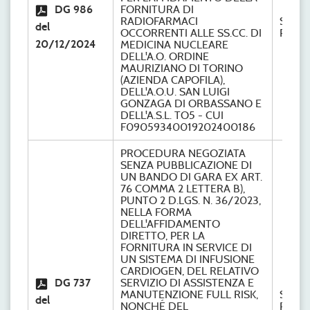
DG 986
FORNITURA DI
RADIOFARMACI
S.C.
del
OCCORRENTI ALLE SS.CC. DI
Provve
20/12/2024
MEDICINA NUCLEARE
DELL'A.O. ORDINE
MAURIZIANO DI TORINO
(AZIENDA CAPOFILA),
DELL'A.O.U. SAN LUIGI
GONZAGA DI ORBASSANO E
DELL'A.S.L. TO5 - CUI
F09059340019202400186
PROCEDURA NEGOZIATA
SENZA PUBBLICAZIONE DI
UN BANDO DI GARA EX ART.
76 COMMA 2 LETTERA B),
PUNTO 2 D.LGS. N. 36/2023,
NELLA FORMA
DELL'AFFIDAMENTO
DIRETTO, PER LA
FORNITURA IN SERVICE DI
UN SISTEMA DI INFUSIONE
CARDIOGEN, DEL RELATIVO
DG 737
SERVIZIO DI ASSISTENZA E
MANUTENZIONE FULL RISK,
S.C.
del
NONCHÉ DEL
Provve