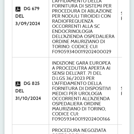
L'AFFIDAMENTO DELLA
FORNITURA DI SISTEMI PER
DG 679
PROCEDURA DI ABLAZIONE
S.C.
DEL
PER NODULI TIROIDEI CON
Provve
RADIOFREQUENZA
3/09/2024
OCCORRENTI ALLA SC
ENDOCRINOLOGIA
DELL'AZIENDA OSPEDALIERA
ORDINE MAURIZIANO DI
TORINO. CODICE CUI
F09059340019202400029
INDIZIONE GARA EUROPEA
A PROCEDUTRA APERTA AI
SENSI DELL'ART. 71 DEL
D.LGS 36/2023 PER
DG 825
L'AFFIDAMENTO DELLA
FORNITURA DI DISPOSITIVI
S.C.
DEL
MEDICI PER UROLOGIA
Provve
31/10/2024
OCCORRENTI ALL'AZIENDA
OSPEDALIERA ORDINE
MAURIZIANO DI TORINO,
CODICE CUI:
F09059340019202400166
PROCEDURA NEGOZIATA