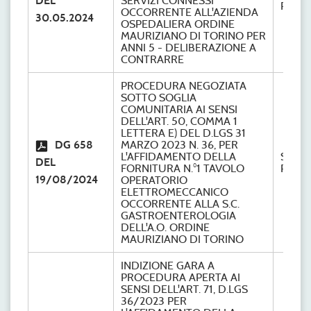
DEL
SERVIZI CONNESSI
Provve
OCCORRENTE ALL'AZIENDA
30.05.2024
OSPEDALIERA ORDINE
MAURIZIANO DI TORINO PER
ANNI 5 - DELIBERAZIONE A
CONTRARRE
PROCEDURA NEGOZIATA
SOTTO SOGLIA
COMUNITARIA AI SENSI
DELL'ART. 50, COMMA 1
LETTERA E) DEL D.LGS 31
DG 658
MARZO 2023 N. 36, PER
L'AFFIDAMENTO DELLA
S.C.
DEL
FORNITURA N.°1 TAVOLO
Provve
19/08/2024
OPERATORIO
ELETTROMECCANICO
OCCORRENTE ALLA S.C.
GASTROENTEROLOGIA
DELL'A.O. ORDINE
MAURIZIANO DI TORINO
INDIZIONE GARA A
PROCEDURA APERTA AI
SENSI DELL'ART. 71, D.LGS
36/2023 PER