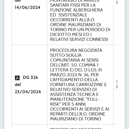
del
MONTAGGIO DI ARREDI
Provve
SANITARI FISSI PER LA
14/06/2024
FUNZIONE ALBERGHIERA
ED SSISTENZIALE
OCCORRENTI ALL'A.O.
ORDINE MAURIZIANO DI
TORINO PER UN PERIODO DI
DICIOTTO MESI ED I
RELATIVI SERVIZI CONNESSI
PROCEDURA NEGOZIATA
SOTTO SOGLIA
COMUNITARIA AI SENSI
DELL'ART. 50, COMMA 1
LETTERA E) DEL D.LGS 31
MARZO 2023 N. 36, PER
DG 326
L'AFFIDAMENTO DELLA
S.C.
del
FORNITURA CARROZZINE E
Provve
RELATIVO SERVIZIO DI
23/04/2024
ASSISTENZA TECNICA E
MANUTENZIONE "FULL-
RISK" PER 5 ANNI,
OCCORRENTI AI SERVIZI E AI
REPARTI DELL'A.O. ORDINE
MAURIZIANO DI TORINO