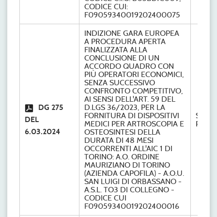
CODICE CUI:
F09059340019202400075
INDIZIONE GARA EUROPEA
A PROCEDURA APERTA
FINALIZZATA ALLA
CONCLUSIONE DI UN
ACCORDO QUADRO CON
PIÙ OPERATORI ECONOMICI,
SENZA SUCCESSIVO
CONFRONTO COMPETITIVO,
AI SENSI DELL'ART. 59 DEL
DG 275
D.LGS 36/2023, PER LA
FORNITURA DI DISPOSITIVI
S.C.
DEL
MEDICI PER ARTROSCOPIA E
Provve
6.03.2024
OSTEOSINTESI DELLA
DURATA DI 48 MESI
OCCORRENTI ALL'AIC 1 DI
TORINO: A.O. ORDINE
MAURIZIANO DI TORINO
(AZIENDA CAPOFILA) - A.O.U.
SAN LUIGI DI ORBASSANO -
A.S.L. TO3 DI COLLEGNO -
CODICE CUI
F09059340019202400016