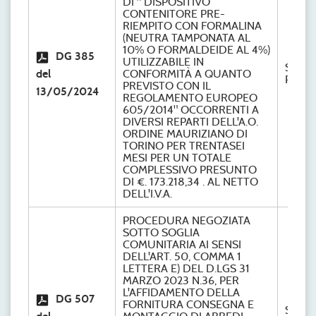
DI " DISPOSITIVO
CONTENITORE PRE-
RIEMPITO CON FORMALINA
(NEUTRA TAMPONATA AL
10% O FORMALDEIDE AL 4%)
DG 385
UTILIZZABILE IN
S.C.
del
CONFORMITÀ A QUANTO
Provve
PREVISTO CON IL
13/05/2024
REGOLAMENTO EUROPEO
605/2014" OCCORRENTI A
DIVERSI REPARTI DELL'A.O.
ORDINE MAURIZIANO DI
TORINO PER TRENTASEI
MESI PER UN TOTALE
COMPLESSIVO PRESUNTO
DI €. 173.218,34 . AL NETTO
DELL'I.V.A.
PROCEDURA NEGOZIATA
SOTTO SOGLIA
COMUNITARIA AI SENSI
DELL'ART. 50, COMMA 1
LETTERA E) DEL D.LGS 31
MARZO 2023 N.36, PER
L'AFFIDAMENTO DELLA
DG 507
FORNITURA CONSEGNA E
S.C.