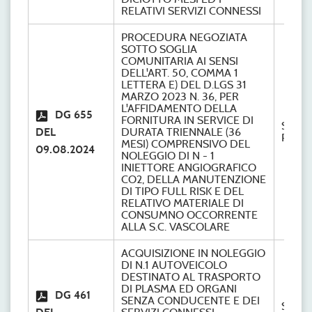
RELATIVI SERVIZI CONNESSI
PROCEDURA NEGOZIATA
SOTTO SOGLIA
COMUNITARIA AI SENSI
DELL'ART. 50, COMMA 1
LETTERA E) DEL D.LGS 31
MARZO 2023 N. 36, PER
L'AFFIDAMENTO DELLA
DG 655
FORNITURA IN SERVICE DI
S.C.
DEL
DURATA TRIENNALE (36
Provve
MESI) COMPRENSIVO DEL
09.08.2024
NOLEGGIO DI N - 1
INIETTORE ANGIOGRAFICO
CO2, DELLA MANUTENZIONE
DI TIPO FULL RISK E DEL
RELATIVO MATERIALE DI
CONSUMNO OCCORRENTE
ALLA S.C. VASCOLARE
ACQUISIZIONE IN NOLEGGIO
DI N.1 AUTOVEICOLO
DESTINATO AL TRASPORTO
DI PLASMA ED ORGANI
DG 461
SENZA CONDUCENTE E DEI
S.C.