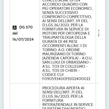
CONCLUSIONE DI UN
ACCORDO QUADRO CON
PIÙ OPERATORI ECONOMICI,
SENZA SUCCESSIVO
CONFRONTO COMPETITIVO,
AI SENSI DELL'ART. 59 DEL
D.LGS 36/2023, PER LA
DG 570
FORNITURA IN SERVICE DI
S.C.
del
MOTORI PER ORTOPEDIA E
Provve
TRAUMATOLOGIA DELLA
16/07/2024
DURATA DI 48 MESI
OCCORRENTI ALL'AIC 1 DI
TORINO: A.O. ORDINE
MAURIZIANO DI TORINO
(AZIENDA CAPOFILA) - A.O.U.
SAN LUIGI DI ORBASSANO -
A.S.L. TO3 DI COLLEGNO -
A.S.L. TO5 DI CHIERI -
CODICE CUI
F09059340019202400022
PROCEDURA APERTA AI
SENSI DELL'ART. 71 DEL
D.LGS 36/2023, PER LA
FORNITURA
INTERAZIENDALE IN SERVICE
DI SISTEMI DIAGNOSTICI