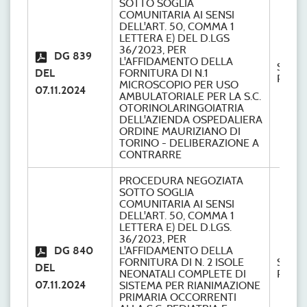
SOTTO SOGLIA
COMUNITARIA AI SENSI
DELL'ART. 50, COMMA 1
LETTERA E) DEL D.LGS
36/2023, PER
DG 839
L'AFFIDAMENTO DELLA
S.C.
DEL
FORNITURA DI N.1
Provve
MICROSCOPIO PER USO
07.11.2024
AMBULATORIALE PER LA S.C.
OTORINOLARINGOIATRIA
DELL'AZIENDA OSPEDALIERA
ORDINE MAURIZIANO DI
TORINO - DELIBERAZIONE A
CONTRARRE
PROCEDURA NEGOZIATA
SOTTO SOGLIA
COMUNITARIA AI SENSI
DELL'ART. 50, COMMA 1
LETTERA E) DEL D.LGS.
36/2023, PER
DG 840
L'AFFIDAMENTO DELLA
FORNITURA DI N. 2 ISOLE
S.C.
DEL
NEONATALI COMPLETE DI
Provve
07.11.2024
SISTEMA PER RIANIMAZIONE
PRIMARIA OCCORRENTI