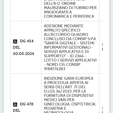
DELL'A.O. ORDINE
MAURIZIANO DI TORINO PER
ANGIOGRAFICA
CORONARICA E PERIFERICA
ADESIONE MEDIANTE
APPALTO SPECIFICO
ALL'ACCORDO QUADRO
CONCLUSO DA CONSIP S.P.A.
DG 454
"SANITÀ DIGITALE - SISTEMI
S.C.
DEL
INFORMATIVI GESTIONALI -
Provve
SERVIZI APPLICATIVI E DI
30.05.2024
SUPPORTO" - ID 2366 -
LOTTO 1 SERVIZI APPLICATIVI
- NORD CIG CONSIP
91881762B3
INDIZIONE GARA EUROPEA
A PROCEDUA APERTA AI
SENSI DELL'ART. 71 DEL
D.LGS 36/2023, PER LA
FORNITURA DI DISPOSITIVI
MEDICI VARI PER
DG 478
GINECOLOGIA, OSPTETRICIA,
PEDIATRIA E
S.C.
DEL
NEONATOLOGIA
Provve