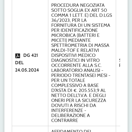
PROCEDURA NEGOZIATA
SOTTO SOGLIA EX ART 50
COMMA 1 LETT. E) DEL D.LGS
36/2023, PER LA
FORNITURA DI UN SISTEMA
PER IDENTIFICAZIONE
MICROBICA (BATTERI E
MICETI) MEDIANTE
SPETTROMETRIA DI MASSA
MALDI-TOF E RELATIVI
DG 421
DISPOSITIVI MEDICO
DIAGNOSTICI IN VITRO
S.C.
DEL
OCCORRENTE ALLA S.C.
Provve
24.05.2024
LABORATORIO ANALISI -
PERIODO TRENTASEI MESI -
PER UN TOTALE
COMPLESSIVO A BASE
D'ASTA DI €. 205.553,9 AL
NETTO DELL'I.V.A. E DEGLI
ONERI PER LA SICUREZZA
DOVUTI A RISCHI DA
INTERFERENZE -
DELIBERAZIONE A
CONTRARRE
AFFIDAMENTO DEL