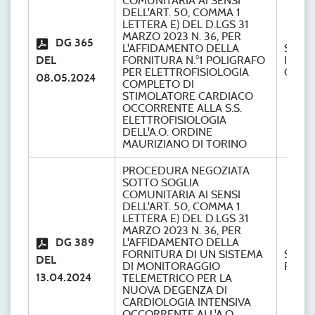
COMUNITARIA AI SENSI
DELL'ART. 50, COMMA 1
LETTERA E) DEL D.LGS 31
MARZO 2023 N. 36, PER
DG 365
L'AFFIDAMENTO DELLA
S.S
DEL
FORNITURA N.°1 POLIGRAFO
INGE
PER ELETTROFISIOLOGIA
CLINI
08.05.2024
COMPLETO DI
STIMOLATORE CARDIACO
OCCORRENTE ALLA S.S.
ELETTROFISIOLOGIA
DELL'A.O. ORDINE
MAURIZIANO DI TORINO
PROCEDURA NEGOZIATA
SOTTO SOGLIA
COMUNITARIA AI SENSI
DELL'ART. 50, COMMA 1
LETTERA E) DEL D.LGS 31
MARZO 2023 N. 36, PER
DG 389
L'AFFIDAMENTO DELLA
FORNITURA DI UN SISTEMA
S.C.
DEL
DI MONITORAGGIO
Provve
13.04.2024
TELEMETRICO PER LA
NUOVA DEGENZA DI
CARDIOLOGIA INTENSIVA
OCCORRENTE ALL'A.O.