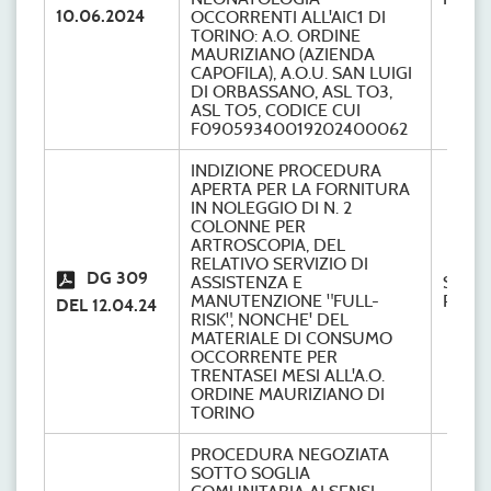
10.06.2024
OCCORRENTI ALL'AIC1 DI
TORINO: A.O. ORDINE
MAURIZIANO (AZIENDA
CAPOFILA), A.O.U. SAN LUIGI
DI ORBASSANO, ASL TO3,
ASL TO5, CODICE CUI
F09059340019202400062
INDIZIONE PROCEDURA
APERTA PER LA FORNITURA
IN NOLEGGIO DI N. 2
COLONNE PER
ARTROSCOPIA, DEL
RELATIVO SERVIZIO DI
DG 309
ASSISTENZA E
S.C.
MANUTENZIONE "FULL-
Provve
DEL 12.04.24
RISK", NONCHE' DEL
MATERIALE DI CONSUMO
OCCORRENTE PER
TRENTASEI MESI ALL'A.O.
ORDINE MAURIZIANO DI
TORINO
PROCEDURA NEGOZIATA
SOTTO SOGLIA