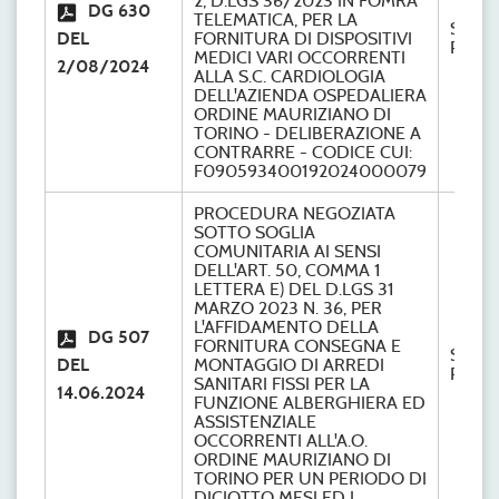
2, D.LGS 36/2023 IN FOMRA
DG 630
TELEMATICA, PER LA
S.C.
DEL
FORNITURA DI DISPOSITIVI
Provve
MEDICI VARI OCCORRENTI
2/08/2024
ALLA S.C. CARDIOLOGIA
DELL'AZIENDA OSPEDALIERA
ORDINE MAURIZIANO DI
TORINO - DELIBERAZIONE A
CONTRARRE - CODICE CUI:
F090593400192024000079
PROCEDURA NEGOZIATA
SOTTO SOGLIA
COMUNITARIA AI SENSI
DELL'ART. 50, COMMA 1
LETTERA E) DEL D.LGS 31
MARZO 2023 N. 36, PER
L'AFFIDAMENTO DELLA
DG 507
FORNITURA CONSEGNA E
S.C.
DEL
MONTAGGIO DI ARREDI
Provve
SANITARI FISSI PER LA
14.06.2024
FUNZIONE ALBERGHIERA ED
ASSISTENZIALE
OCCORRENTI ALL'A.O.
ORDINE MAURIZIANO DI
TORINO PER UN PERIODO DI
DICIOTTO MESI ED I