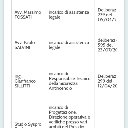
Deliberazione n
Avv. Massimo
incarico di assistenza
279 del
FOSSATI
legale
05/04/2024
deliberazione n
Avv. Paolo
incarico di assistenza
595 del
SALVINI
legale
23/07/2024
incarico di
Ing.
Deliberazione n
Responsabile Tecnico
Gianfranco
299 del
della Sicurezza
SILLITTI
12/04/2024
Antincendio
incarico di
Progettazione,
Direzione operativa e
verifiche presso vari
Studio Syspro
ambiti del Presidio