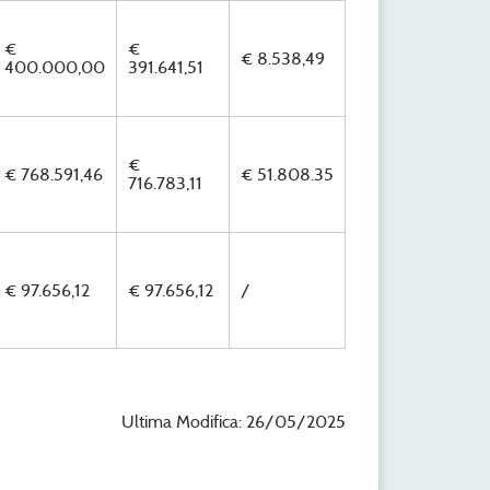
€
€
€ 8.538,49
400.000,00
391.641,51
€
€ 768.591,46
€ 51.808.35
716.783,11
€ 97.656,12
€ 97.656,12
/
Ultima Modifica: 26/05/2025