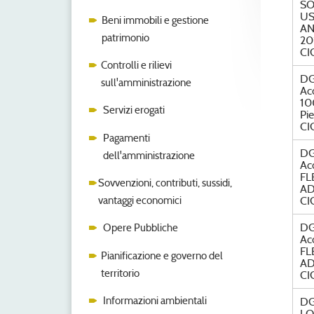
SO
US
Beni immobili e gestione
AN
patrimonio
20
CI
Controlli e rilievi
DG
sull'amministrazione
Ac
10
Servizi erogati
Pi
CI
Pagamenti
DG
dell'amministrazione
Ac
FL
Sovvenzioni, contributi, sussidi,
AD
vantaggi economici
CI
DG
Opere Pubbliche
Ac
FL
Pianificazione e governo del
AD
territorio
CI
Informazioni ambientali
DG
LO