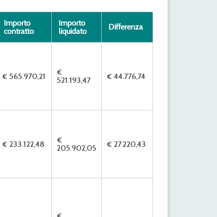
Importo
Importo
Differenza
contratto
liquidato
€
€ 565.970,21
€ 44.776,74
521.193,47
€
€ 233.122,48
€ 27.220,43
205.902,05
€