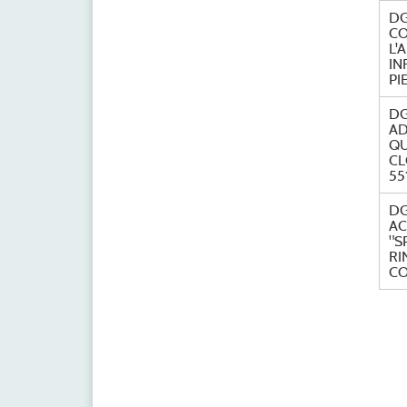
DG
CO
L'
IN
PI
DG
AD
QU
CL
55
DG
AC
"S
RI
CO