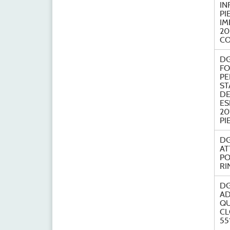
IN
PI
IM
20
CO
DG
FO
PE
ST
DE
ES
20
PI
DG
AT
PO
RI
DG
AD
QU
CL
55