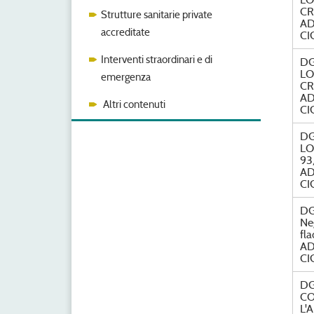
C
Strutture sanitarie private
AD
accreditate
CI
Interventi straordinari e di
DG
LO
emergenza
C
AD
Altri contenuti
CI
DG
LO
93
AD
CI
DG
Ne
fl
AD
CI
DG
CO
L'