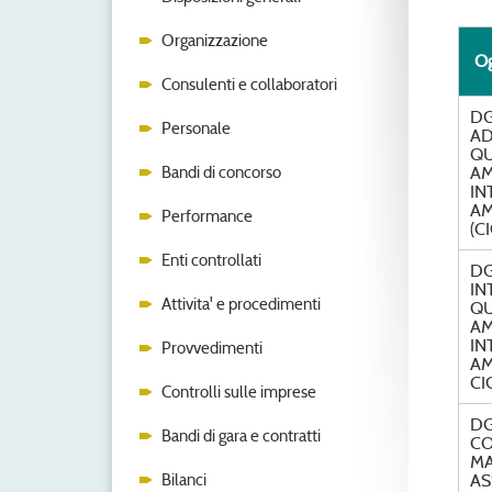
Organizzazione
Og
Consulenti e collaboratori
DG
Personale
AD
QU
Bandi di concorso
AM
IN
AM
Performance
(C
Enti controllati
DG
IN
Attivita' e procedimenti
QU
AM
IN
Provvedimenti
AM
CI
Controlli sulle imprese
DG
Bandi di gara e contratti
CO
MA
Bilanci
AS