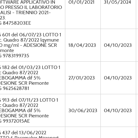
FTWARE APPLICATIVO IN
01/01/2021
31/05/2024
O PRESSO IL LABORATORIO
ALISI - TRIENNIO 2021-
23.
G 84758203EE
 601 del 06/07/23 LOTTO 1
c. Quadro 87/2022 lqymune
0 mg/ml - ADESIONE SCR
18/04/2023
04/10/2023
emonte
G 9783199735
 182 del 01/03/23 LOTTO 1
c Quadro 87/2022
EBOGAMMA dif 5%
27/01/2023
04/10/2023
ESIONE SCR Piemonte
G 9625628781
 913 del 07/11/23 LOTTO 1
c Quadro 87/2022
EBOGAMMA dif 5%
30/06/2023
04/10/2023
ESIONE SCR Piemonte
G 99372015AE
 437 del 13/06/2022
TTO 6 Pacemaker Microport