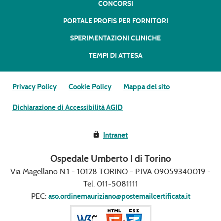
CONCORSI
PORTALE PROFIS PER FORNITORI
SPERIMENTAZIONI CLINICHE
TEMPI DI ATTESA
Privacy Policy
Cookie Policy
Mappa del sito
Dichiarazione di Accessibilità AGID
Intranet
Ospedale Umberto I di Torino
Via Magellano N.1 - 10128 TORINO - P.IVA 09059340019 -
Tel. 011-5081111
PEC:
aso.ordinemauriziano@postemailcertificata.it