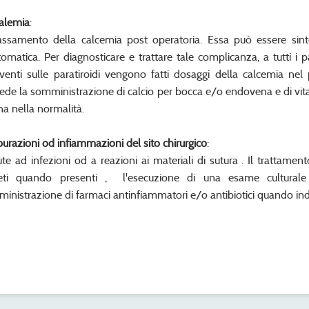
alemia
:
ssamento della calcemia post operatoria. Essa può essere sint
tomatica. Per diagnosticare e trattare tale complicanza, a tutti i 
rventi sulle paratiroidi vengono fatti dosaggi della calcemia nel
ede la somministrazione di calcio per bocca e/o endovena e di vit
rna nella normalità.
urazioni od infiammazioni del sito chirurgico
:
te ad infezioni od a reazioni ai materiali di sutura . Il trattam
reti quando presenti , l'esecuzione di una esame culturale
inistrazione di farmaci antinfiammatori e/o antibiotici quando indi