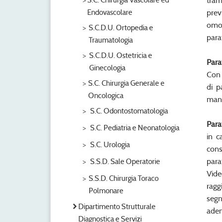
S.C. Chirurgia Vascolare ed
tram
Endovascolare
prev
omol
S.C.D.U. Ortopedia e
para
Traumatologia
S.C.D.U. Ostetricia e
Para
Ginecologia
Con 
S.C. Chirurgia Generale e
di p
Oncologica
mani
S.C. Odontostomatologia
Para
S.C. Pediatria e Neonatologia
in c
S.C. Urologia
cons
para
S.S.D. Sale Operatorie
Vide
S.S.D. Chirurgia Toraco
ragg
Polmonare
segn
Dipartimento Strutturale
aden
Diagnostica e Servizi