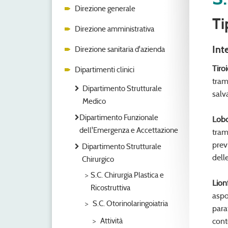
Direzione generale
Ti
Direzione amministrativa
Int
Direzione sanitaria d'azienda
Tiro
Dipartimenti clinici
tram
Dipartimento Strutturale
salv
Medico
Dipartimento Funzionale
Lobo
dell'Emergenza e Accettazione
tram
prev
Dipartimento Strutturale
dell
Chirurgico
S.C. Chirurgia Plastica e
Lion
Ricostruttiva
aspo
S.C. Otorinolaringoiatria
para
Attività
cont