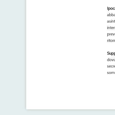
Ipoc
abba
asin
inte
prev
rito
Supp
dovu
sec
somm