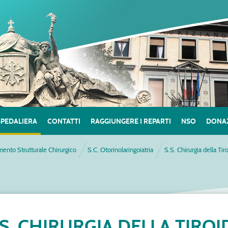
SPEDALIERA
CONTATTI
RAGGIUNGERE I REPARTI
NSO
DONAZ
mento Strutturale Chirurgico
S.C. Otorinolaringoiatria
S.S. Chirurgia della Tir
.S. CHIRURGIA DELLA TIROI