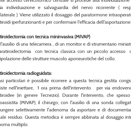
ite accesso cervicotomico centrale si procede alla individuazione
ia individuazione e salvaguardia del nervo ricorrente ( res
aterale ). Viene utilizzato il dosaggio del paratormone intraoperat
tiroidi iperfunzionanti e per confermare l'efficacia dell'asportazione
tiroidectomia con tecnica mininvasiva (MIVAP)
l'ausilio di una telecamera , di un monitor e di strumentario miniat
aratiroidectomia con tecnica classica con un piccolo accesso 
polazione delle strutture muscolo aponeurotiche del collo.
tiroidectomia radioguidata:
asi particolari è possibile ricorrere a questa tecnica gestita co
iste nell'iniettare, 1 ora prima dell'intervento per via endoven
tiroidee (in genere Tecnezio). Durante l'intervento, che spesso 
oassistita (MIVAP), il chirurgo, con l'ausilio di una sonda collega
iungere selettivamente l'adenoma da asportare e di documentar
ale residuo. Questa metodica è sempre abbinata al dosaggio intr
oma multiplo.