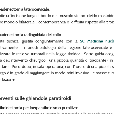
oadenectomia laterocervicale
:
ite un'incisione lungo il bordo del muscolo sterno-cleido mastoideo
re mono o bilaterale , contemporanea o differita rispetto alla tiroi
oadenectomia radioguidata del collo
ta tecnica, gestita congiuntamente con la
SC Medicina nucl
ttivamente i linfonodi patologici della regione laterocervicale 
lizzare le recidive tumorali nella loggia tiroidea . Sotto guida eco
a dell'intervento chirurgico, una piccola quantità di tracciante (
rtare . Poco dopo, in sala operatoria, con l'ausilio di una piccola s
urgo è in grado di raggiungere in modo mini invasivo le masse tum
rtazione.
erventi sulle ghiandole paratiroidi
tiroidectomia per iperparatiroidismo primitivo
: