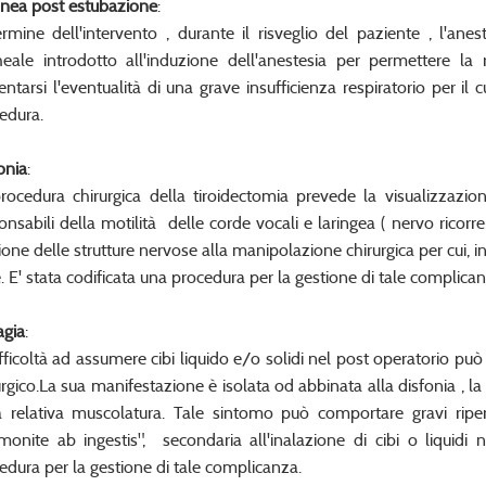
nea post estubazione
:
ermine dell'intervento , durante il risveglio del paziente , l'an
heale introdotto all'induzione dell'anestesia per permettere la re
entarsi l'eventualità di una grave insufficienza respiratorio per il
edura.
onia
:
rocedura chirurgica della tiroidectomia prevede la visualizzazion
onsabili della motilità delle corde vocali e laringea ( nervo ricorr
ione delle strutture nervose alla manipolazione chirurgica per cui, i
. E' stata codificata una procedura per la gestione di tale complican
agia
:
ifficoltà ad assumere cibi liquido e/o solidi nel post operatorio pu
urgico.La sua manifestazione è isolata od abbinata alla disfonia , 
a relativa muscolatura. Tale sintomo può comportare gravi ripe
monite ab ingestis", secondaria all'inalazione di cibi o liquidi n
edura per la gestione di tale complicanza.