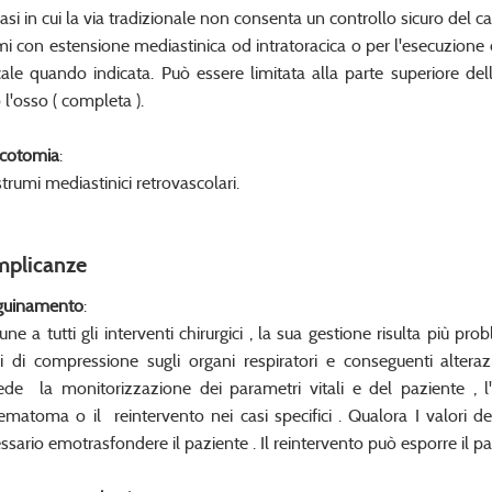
casi in cui la via tradizionale non consenta un controllo sicuro del 
mi con estensione mediastinica od intratoracica o per l'esecuzion
cale quando indicata. Può essere limitata alla parte superiore del
o l'osso ( completa ).
cotomia
:
strumi mediastinici retrovascolari.
plicanze
guinamento
:
ne a tutti gli interventi chirurgici , la sua gestione risulta più pro
hi di compressione sugli organi respiratori e conseguenti alteraz
iede la monitorizzazione dei parametri vitali e del paziente , l
'ematoma o il reintervento nei casi specifici . Qualora I valori 
ssario emotrasfondere il paziente . Il reintervento può esporre il pazi