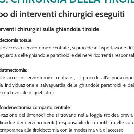
po di interventi chirurgici eseguiti
erventi chirurgici sulla ghiandola tiroide
idectomia totale
:
ite accesso cervicotomico centrale , si procede all'asportazione di t
agiuardia delle ghiandole paratiroidi e dei nervi ricorrenti ( responsabi
istmectomia:
ite accesso cervicotomico centrale , si procede all'asportazione
ia individuazione e salvaguardia delle ghiandole paratiroidi e del
e corda vocale di quel lato ).
foadenectromia comparto centrale
:
rtazione dei linfonodi che si trovano nella loggia tiroidea previ
tiroidi e dei nervi ricorrenti ( responsabili della motilità delle c
emporanea alla tiroidectomia con la medesima via di accesso.