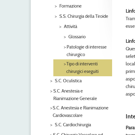
Formazione
Linf
S.S. Chirurgia della Tiroide
Tram
esse
Attività
Glossario
Linf
Patologie di interesse
Ques
chirurgico
sele
loca
Tipo di interventi
prim
chirurgici eseguiti
aspo
S.C. Oculistica
chir
S.C. Anestesia e
aspo
Rianimazione Generale
S.C. Anestesia e Rianimazione
Cardiovascolare
Int
S.C. Cardiochirurgia
Para