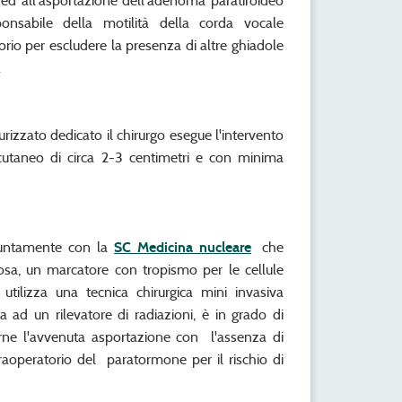
 ed all'asportazione dell'adenoma paratiroideo
ponsabile della motilità della corda vocale
orio per escludere la presenza di altre ghiadole
.
urizzato dedicato il chirurgo esegue l'intervento
cutaneo di circa 2-3 centimetri e con minima
ngiuntamente con la
SC Medicina nucleare
che
osa, un marcatore con tropismo per le cellule
utilizza una tecnica chirurgica mini invasiva
ta ad un rilevatore di radiazioni, è in grado di
ne l'avvenuta asportazione con l'assenza di
aoperatorio del paratormone per il rischio di