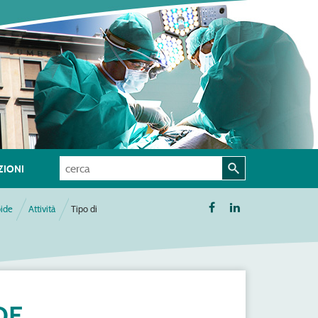
IONI
oide
Attività
Tipo di
DE