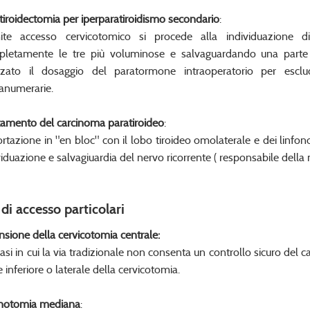
tiroidectomia per iperparatiroidismo secondario
:
ite accesso cervicotomico si procede alla individuazione di
letamente le tre più voluminose e salvaguardando una parte 
izzato il dosaggio del paratormone intraoperatorio per escl
anumerarie.
tamento del carcinoma paratiroideo
:
rtazione in "en bloc" con il lobo tiroideo omolaterale e dei linfo
viduazione e salvagiuardia del nervo ricorrente ( responsabile della 
 di accesso particolari
nsione della cervicotomia centrale:
casi in cui la via tradizionale non consenta un controllo sicuro del
e inferiore o laterale della cervicotomia.
notomia mediana
: