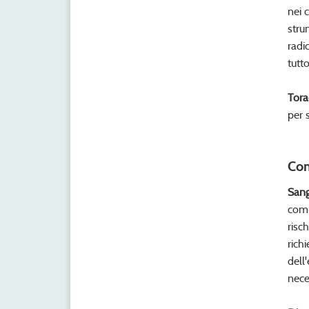
nei 
stru
radi
tutt
Tora
per 
Com
San
comu
risc
rich
dell
nece