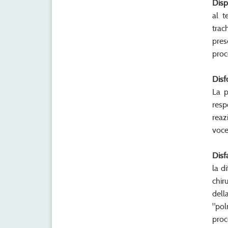
Disp
al t
trac
pres
proc
Disf
La p
resp
reaz
voce
Disf
la d
chir
dell
"pol
proc