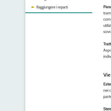
Para
Raggiungere i reparti
tram
comp
util
sovr
Trat
Aspo
indi
Vie
Este
nei 
part
Ster