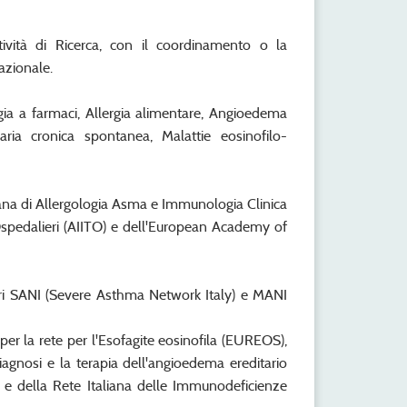
ività di Ricerca, con il coordinamento o la
nazionale.
rgia a farmaci, Allergia alimentare, Angioedema
caria cronica spontanea, Malattie eosinofilo-
aliana di Allergologia Asma e Immunologia Clinica
i Ospedalieri (AIITO) e dell'European Academy of
istri SANI (Severe Asthma Network Italy) e MANI
er la rete per l'Esofagite eosinofila (EUREOS),
diagnosi e la terapia dell'angioedema ereditario
t) e della Rete Italiana delle Immunodeficienze