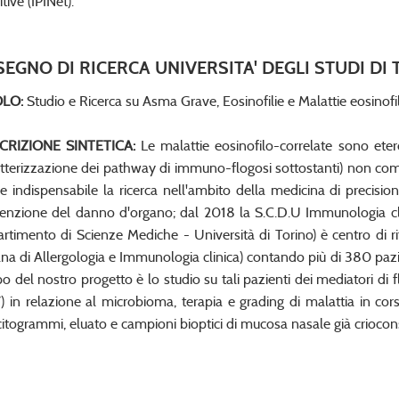
tive (IPINet).
SEGNO DI RICERCA UNIVERSITA' DEGLI STUDI DI
OLO:
Studio e Ricerca su Asma Grave, Eosinofilie e Malattie eosinofi
CRIZIONE SINTETICA:
Le malattie eosinofilo-correlate sono et
atterizzazione dei pathway di immuno-flogosi sottostanti) non comple
e indispensabile la ricerca nell'ambito della medicina di precisi
enzione del danno d'organo; dal 2018 la S.C.D.U Immunologia clin
artimento di Scienze Mediche - Università di Torino) è centro di ri
iana di Allergologia e Immunologia clinica) contando più di 380 pazi
o del nostro progetto è lo studio su tali pazienti dei mediatori di f
) in relazione al microbioma, terapia e grading di malattia in co
citogrammi, eluato e campioni bioptici di mucosa nasale già criocons