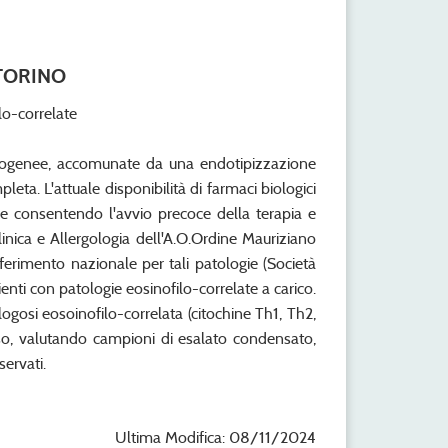
 TORINO
lo-correlate
erogenee, accomunate da una endotipizzazione
ta. L'attuale disponibilità di farmaci biologici
one consentendo l'avvio precoce della terapia e
ica e Allergologia dell'A.O.Ordine Mauriziano
ferimento nazionale per tali patologie (Società
enti con patologie eosinofilo-correlate a carico.
logosi eosoinofilo-correlata (citochine Th1, Th2,
rso, valutando campioni di esalato condensato,
ervati.
Ultima Modifica: 08/11/2024