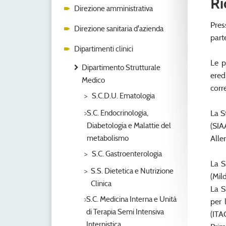
Ri
Direzione amministrativa
Pres
Direzione sanitaria d'azienda
part
Dipartimenti clinici
Le p
Dipartimento Strutturale
ered
Medico
corr
S.C.D.U. Ematologia
S.C. Endocrinologia,
La S
Diabetologia e Malattie del
(SIA
metabolismo
Alle
S.C. Gastroenterologia
La S
S.S. Dietetica e Nutrizione
(Mil
Clinica
La S
S.C. Medicina Interna e Unità
per 
di Terapia Semi Intensiva
(ITA
Internistica