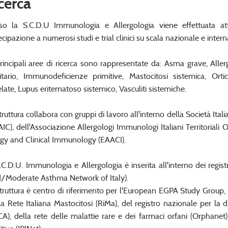
cerca
so la S.C.D.U Immunologia e Allergologia viene effettuata att
ecipazione a numerosi studi e trial clinici su scala nazionale e inter
rincipali aree di ricerca sono rappresentate da: Asma grave, Alle
itario, Immunodeficienze primitive, Mastocitosi sistemica, Orti
elate, Lupus eritematoso sistemico, Vasculiti sistemiche.
truttura collabora con gruppi di lavoro all'interno della Società It
AIC), dell'Associazione Allergologi Immunologi Italiani Territorial
rgy and Clinical Immunology (EAACI).
.C.D.U. Immunologia e Allergologia è inserita all'interno dei reg
d/Moderate Asthma Network of Italy).
truttura è centro di riferimento per l'European EGPA Study Group, p
la Rete Italiana Mastocitosi (RiMa), del registro nazionale per la 
CA), della rete delle malattie rare e dei farmaci orfani (Orphane