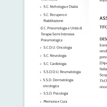
Primi
S.C. Nefrologia e Dialisi
S.C. Recupero e
AS
Riabilitazione
TIT
S.C. Pneumologia e Unità di
Terapia Semi Intensiva
DES
Pneumologica
(car
S.C.D.U. Oncologia
rend
S.C. Neurologia
prev
(Dip
S.C. Cardiologia
Ital
S.S.D.D.U. Reumatologia
Scop
S.S.D. Dermatologia
Th17
oncologica
rino
S.S.D. Psicologia
Memoria e Cura