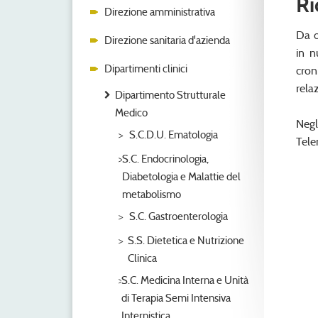
Ri
Direzione amministrativa
Da o
Direzione sanitaria d'azienda
in n
Dipartimenti clinici
cron
rela
Dipartimento Strutturale
Medico
Negl
S.C.D.U. Ematologia
Tele
S.C. Endocrinologia,
Diabetologia e Malattie del
metabolismo
S.C. Gastroenterologia
S.S. Dietetica e Nutrizione
Clinica
S.C. Medicina Interna e Unità
di Terapia Semi Intensiva
Internistica