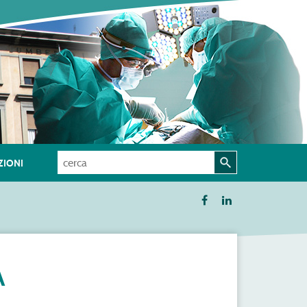
IONI
A