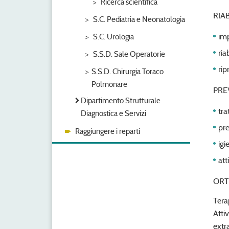
Ricerca scientifica
RIA
S.C. Pediatria e Neonatologia
imp
S.C. Urologia
ria
S.S.D. Sale Operatorie
rip
S.S.D. Chirurgia Toraco
Polmonare
PRE
Dipartimento Strutturale
tra
Diagnostica e Servizi
pre
Raggiungere i reparti
igi
att
ORT
Tera
Atti
extr