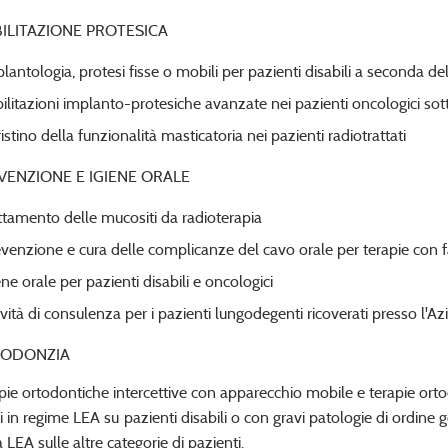
BILITAZIONE PROTESICA
lantologia, protesi fisse o mobili per pazienti disabili a seconda d
bilitazioni implanto-protesiche avanzate nei pazienti oncologici sot
ristino della funzionalità masticatoria nei pazienti radiotrattati
VENZIONE E IGIENE ORALE
ttamento delle mucositi da radioterapia
venzione e cura delle complicanze del cavo orale per terapie con f
ene orale per pazienti disabili e oncologici
ività di consulenza per i pazienti lungodegenti ricoverati presso l'A
ODONZIA
pie ortodontiche intercettive con apparecchio mobile e terapie ortod
vi in regime LEA su pazienti disabili o con gravi patologie di ordine 
a LEA sulle altre categorie di pazienti.