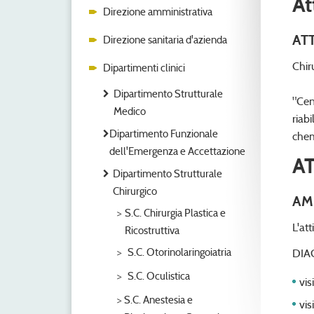
At
Direzione amministrativa
ATT
Direzione sanitaria d'azienda
Chir
Dipartimenti clinici
Dipartimento Strutturale
"Cen
Medico
riab
Dipartimento Funzionale
chem
dell'Emergenza e Accettazione
AT
Dipartimento Strutturale
Chirurgico
AM
S.C. Chirurgia Plastica e
L'att
Ricostruttiva
S.C. Otorinolaringoiatria
DIA
S.C. Oculistica
vis
S.C. Anestesia e
vis