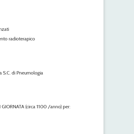
nzati
nto radioterapico
la S.C. di Pneumologia
ORNATA (circa 1100 /anno) per: