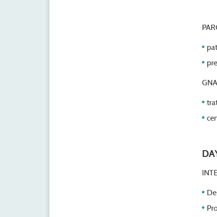
PAR
pat
pre
GNA
tra
cen
DA
INT
Den
Pro