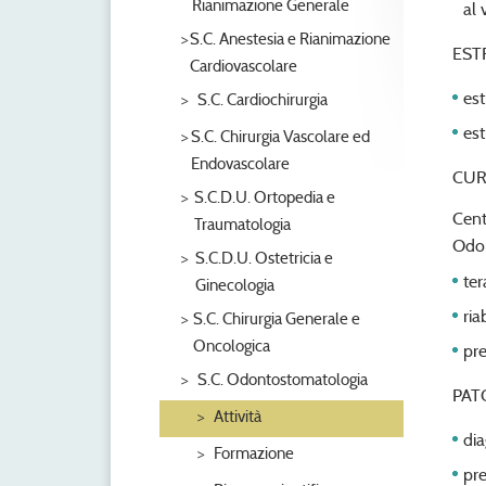
Rianimazione Generale
al 
S.C. Anestesia e Rianimazione
EST
Cardiovascolare
est
S.C. Cardiochirurgia
est
S.C. Chirurgia Vascolare ed
Endovascolare
CUR
S.C.D.U. Ortopedia e
Cent
Traumatologia
Odon
S.C.D.U. Ostetricia e
ter
Ginecologia
ria
S.C. Chirurgia Generale e
Oncologica
pre
S.C. Odontostomatologia
PAT
Attività
dia
Formazione
pre