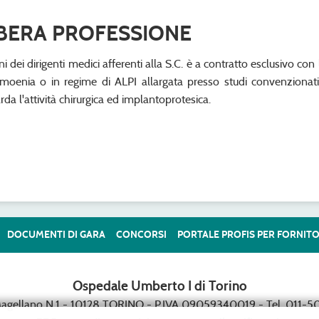
IBERA PROFESSIONE
ni dei dirigenti medici afferenti alla S.C. è a contratto esclusivo con
amoenia o in regime di ALPI allargata presso studi convenzionati
arda l'attività chirurgica ed implantoprotesica.
DOCUMENTI DI GARA
CONCORSI
PORTALE PROFIS PER FORNITO
Ospedale Umberto I di Torino
Magellano N.1 - 10128 TORINO - P.IVA 09059340019 - Tel. 011-50