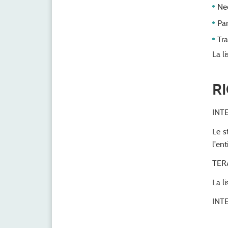
Ne
Pa
Tr
La l
R
INT
Le s
l'en
TER
La l
INT