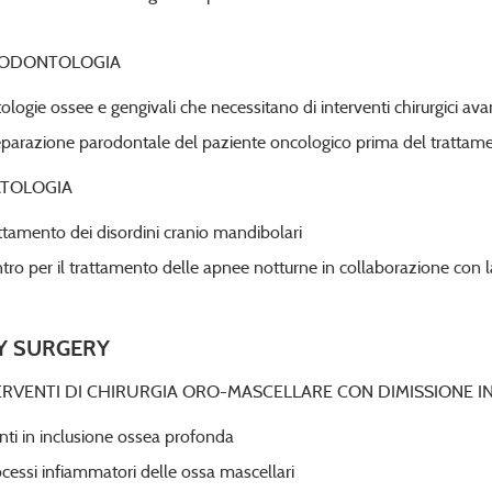
ODONTOLOGIA
ologie ossee e gengivali che necessitano di interventi chirurgici ava
parazione parodontale del paziente oncologico prima del trattame
TOLOGIA
ttamento dei disordini cranio mandibolari
tro per il trattamento delle apnee notturne in collaborazione con 
Y SURGERY
ERVENTI DI CHIRURGIA ORO-MASCELLARE CON DIMISSIONE IN GI
ti in inclusione ossea profonda
cessi infiammatori delle ossa mascellari