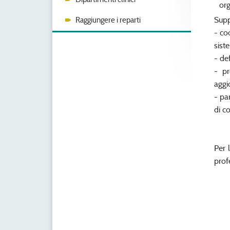
org
Supp
Raggiungere i reparti
- co
sist
- de
- pr
aggi
- pa
di c
Per 
profe