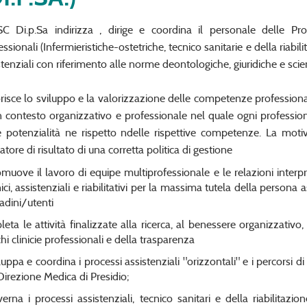
C Di.p.Sa indirizza , dirige e coordina il personale delle Pro
essionali (Infermieristiche-ostetriche, tecnico sanitarie e della riabil
stenziali con riferimento alle norme deontologiche, giuridiche e scien
risce lo sviluppo e la valorizzazione delle competenze professional
n contesto organizzativo e professionale nel quale ogni professi
e potenzialità ne rispetto ndelle rispettive competenze. La mot
atore di risultato di una corretta politica di gestione
muove il lavoro di equipe multiprofessionale e le relazioni interpro
nici, assistenziali e riabilitativi per la massima tutela della persona a
tadini/utenti
leta le attività finalizzate alla ricerca, al benessere organizzativo,
chi clinicie professionali e della trasparenza
luppa e coordina i processi assistenziali "orizzontali" e i percorsi d
Direzione Medica di Presidio;
erna i processi assistenziali, tecnico sanitari e della riabilitazio