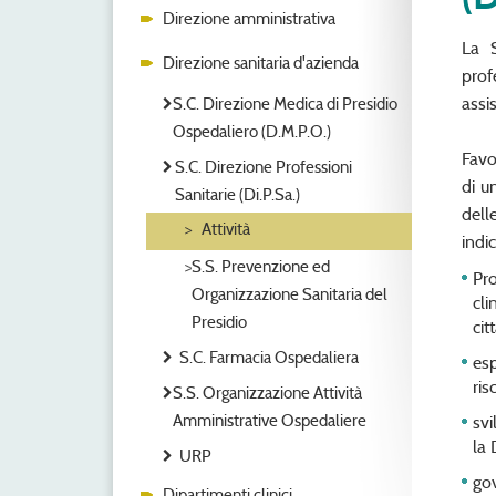
Direzione amministrativa
La S
Direzione sanitaria d'azienda
prof
assi
S.C. Direzione Medica di Presidio
Ospedaliero (D.M.P.O.)
Favo
S.C. Direzione Professioni
di u
Sanitarie (Di.P.Sa.)
dell
Attività
indic
S.S. Prevenzione ed
Pro
Organizzazione Sanitaria del
cli
Presidio
cit
S.C. Farmacia Ospedaliera
esp
ris
S.S. Organizzazione Attività
Amministrative Ospedaliere
svi
la 
URP
gov
Dipartimenti clinici