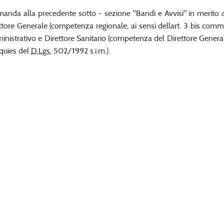
imanda alla precedente sotto - sezione "Bandi e Avvisi" in merito
ttore Generale (competenza regionale, ai sensi dellart. 3 bis com
nistrativo e Direttore Sanitario (competenza del Direttore Generale
quies del
D.Lgs.
502/1992 s.i.m.).