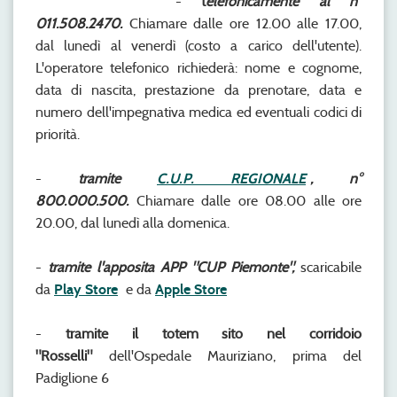
-
t
elefonicamente al
n°
011.508.2470.
Chiamare dalle ore 12.00 alle 17.00,
dal lunedì al venerdì (costo a carico dell'utente).
L'operatore telefonico richiederà: nome e cognome,
data di nascita, prestazione da prenotare, data e
numero dell'impegnativa medica ed eventuali codici di
priorità.
-
tramite
C.U.P. REGIONALE
,
n°
800.000.500.
Chiamare dalle ore 08.00 alle ore
20.00, dal lunedì alla domenica.
-
tramite l'apposita APP "CUP Piemonte",
scaricabile
da
Play Store
e da
Apple Store
-
tramite il totem sito nel corridoio
"Rosselli"
dell'Ospedale Mauriziano, prima del
Padiglione 6