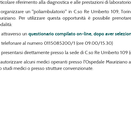
ticolare riferimento alla diagnostica e alle prestazioni di laboratorio
 organizzare un "poliambulatorio" in C.so Re Umberto 109, Torin
uriziano. Per utilizzare questa opportunità è possibile prenotar
alità:
attraverso un
questionario compilato on-line, dopo aver seleziona
elefonare al numero 0115085200/1 (ore 09.00/15.30)
resentarsi direttamente presso la sede di C.so Re Umberto 109 
autorizzare alcuni medici operanti presso l'Ospedale Mauriziano a s
o studi medici o presso strutture convenzionate.