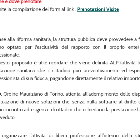
e e dove prenotare:
ite la compilazione del form al link :
Prenotazioni Visite
ase alla riforma sanitaria, la struttura pubblica deve provvedere a f
o optato per l'esclusività del rapporto con il proprio ente) 
essionale.
esto proposito è utile ricordare che viene definita ALP (attività l
tazione sanitaria che il cittadino può preventivamente ed espr
essionista di sua fiducia, pagandone direttamente il relativo importo
O. Ordine Mauriziano di Torino, attenta all'adempimento delle dis
attuazione di nuove soluzioni che, senza nulla sottrarre al diritto 
o incontro ad esigenze di cittadini che richiedano la prestazione li
veduto:
 organizzare l'attività di libera professione all'interno della 