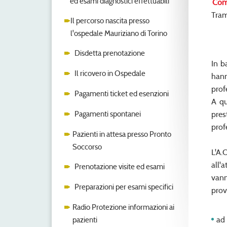
ed esami diagnostici effettuabili
Com
Tram
Il percorso nascita presso
l'ospedale Mauriziano di Torino
Disdetta prenotazione
In b
Il ricovero in Ospedale
hann
prof
Pagamenti ticket ed esenzioni
A qu
Pagamenti spontanei
pres
prof
Pazienti in attesa presso Pronto
Soccorso
L'A.
all'
Prenotazione visite ed esami
vann
Preparazioni per esami specifici
prov
Radio Protezione informazioni ai
ad
pazienti