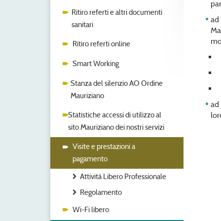
par
Ritiro referti e altri documenti
ad
sanitari
Ma
mod
Ritiro referti online
Smart Working
t
Stanza del silenzio AO Ordine
p
Mauriziano
ad 
Statistiche accessi di utilizzo al
lor
sito Mauriziano dei nostri servizi
Visite e prestazioni a
pagamento
Attività Libero Professionale
Regolamento
Wi-Fi libero