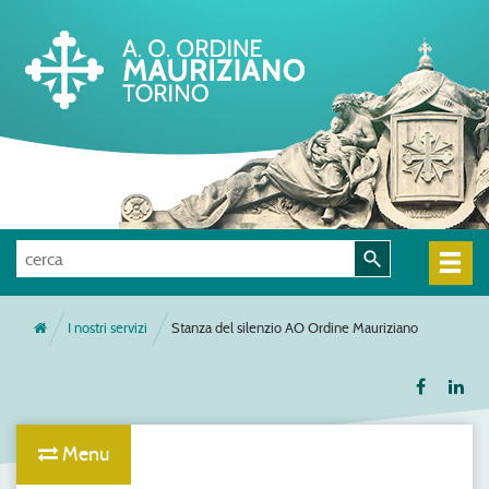
I nostri servizi
Stanza del silenzio AO Ordine Mauriziano
Menu