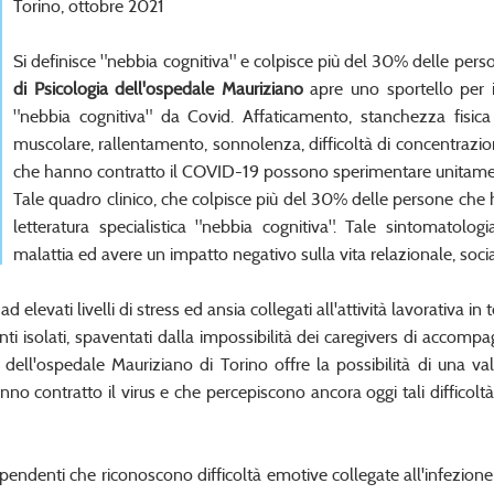
Torino, ottobre 2021
Si definisce "nebbia cognitiva" e colpisce più del 30% delle pers
di Psicologia dell'ospedale Mauriziano
apre uno sportello per i
"nebbia cognitiva" da Covid. Affaticamento, stanchezza fisi
muscolare, rallentamento, sonnolenza, difficoltà di concentrazione
che hanno contratto il COVID-19 possono sperimentare unitament
Tale quadro clinico, che colpisce più del 30% delle persone che 
letteratura specialistica "nebbia cognitiva". Tale sintomatol
malattia ed avere un impatto negativo sulla vita relazionale, socia
 ad elevati livelli di stress ed ansia collegati all'attività lavorativa
nti isolati, spaventati dalla impossibilità dei caregivers di accompa
gia dell'ospedale Mauriziano di Torino offre la possibilità di una 
no contratto il virus e che percepiscono ancora oggi tali difficolt
dipendenti che riconoscono difficoltà emotive collegate all'infezione