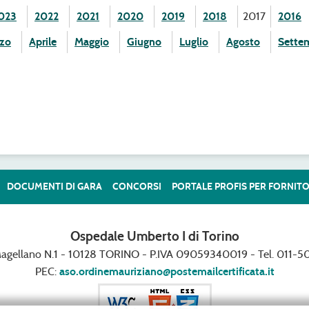
023
2022
2021
2020
2019
2018
2017
2016
zo
Aprile
Maggio
Giugno
Luglio
Agosto
Sette
DOCUMENTI DI GARA
CONCORSI
PORTALE PROFIS PER FORNITO
Ospedale Umberto I di Torino
Magellano N.1 - 10128 TORINO - P.IVA 09059340019 - Tel. 011-50
PEC:
aso.ordinemauriziano@postemailcertificata.it