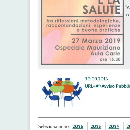
"A
in
30.03.2016
URL=#'>Avviso Pubblico
Seleziona anno:
2026
2025
2024
2