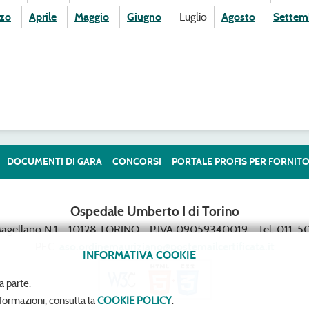
zo
Aprile
Maggio
Giugno
Luglio
Agosto
Settem
DOCUMENTI DI GARA
CONCORSI
PORTALE PROFIS PER FORNITO
Ospedale Umberto I di Torino
Magellano N.1 - 10128 TORINO - P.IVA 09059340019 - Tel. 011-50
PEC:
aso.ordinemauriziano@postemailcertificata.it
INFORMATIVA COOKIE
a parte.
formazioni, consulta la
COOKIE POLICY
.