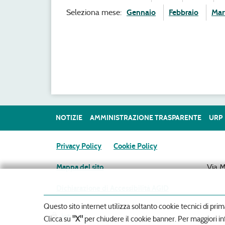
Seleziona mese:
Gennaio
Febbraio
Mar
NOTIZIE
AMMINISTRAZIONE TRASPARENTE
URP
Privacy Policy
Cookie Policy
Via 
Mappa del sito
Dichiarazione di Accessibilità AGID
Questo sito internet utilizza soltanto cookie tecnici di prim
Intranet
Clicca su
"X"
per chiudere il cookie banner. Per maggiori in