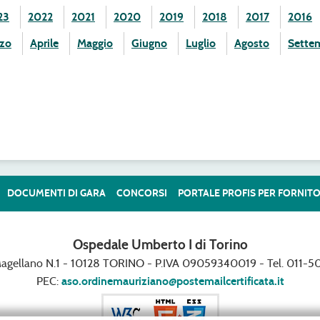
23
2022
2021
2020
2019
2018
2017
2016
zo
Aprile
Maggio
Giugno
Luglio
Agosto
Sette
DOCUMENTI DI GARA
CONCORSI
PORTALE PROFIS PER FORNITO
Ospedale Umberto I di Torino
Magellano N.1 - 10128 TORINO - P.IVA 09059340019 - Tel. 011-50
PEC:
aso.ordinemauriziano@postemailcertificata.it