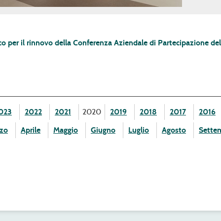
 per il rinnovo della Conferenza Aziendale di Partecipazione del
023
2022
2021
2020
2019
2018
2017
2016
zo
Aprile
Maggio
Giugno
Luglio
Agosto
Sette