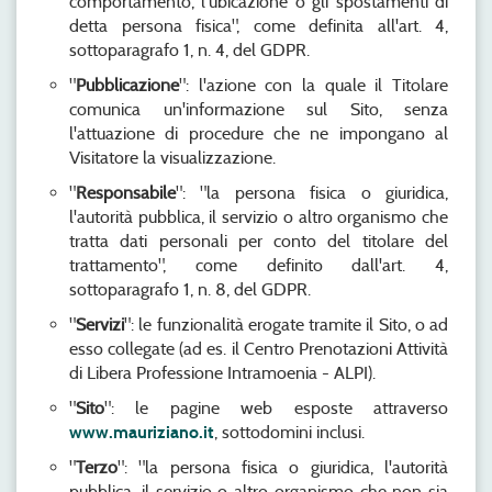
comportamento, l'ubicazione o gli spostamenti di
detta persona fisica", come definita all'art. 4,
sottoparagrafo 1, n. 4, del GDPR.
"
Pubblicazione
": l'azione con la quale il Titolare
comunica un'informazione sul Sito, senza
l'attuazione di procedure che ne impongano al
Visitatore la visualizzazione.
"
Responsabile
": "la persona fisica o giuridica,
l'autorità pubblica, il servizio o altro organismo che
tratta dati personali per conto del titolare del
trattamento", come definito dall'art. 4,
sottoparagrafo 1, n. 8, del GDPR.
"
Servizi
": le funzionalità erogate tramite il Sito, o ad
esso collegate (ad es. il Centro Prenotazioni Attività
di Libera Professione Intramoenia - ALPI).
"
Sito
": le pagine web esposte attraverso
www.mauriziano.it
, sottodomini inclusi.
"
Terzo
": "la persona fisica o giuridica, l'autorità
pubblica, il servizio o altro organismo che non sia