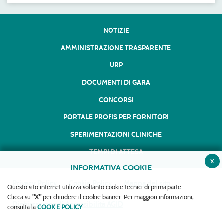
NOTIZIE
AMMINISTRAZIONE TRASPARENTE
URP
DOCUMENTI DI GARA
CONCORSI
PORTALE PROFIS PER FORNITORI
SPERIMENTAZIONI CLINICHE
TEMPI DI ATTESA
x
INFORMATIVA COOKIE
Privacy Policy
Cookie Policy
Mappa del sito
Questo sito internet utilizza soltanto cookie tecnici di prima parte.
Clicca su
"X"
per chiudere il cookie banner. Per maggiori informazioni,
Dichiarazione di Accessibilità AGID
consulta la
COOKIE POLICY
.