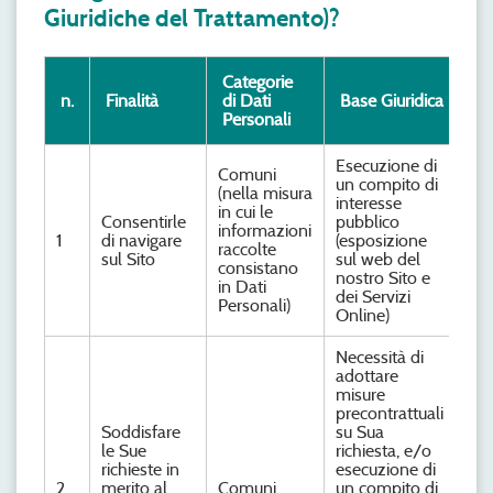
Giuridiche del Trattamento)?
Categorie
n.
Finalità
di Dati
Base Giuridica
Personali
Esecuzione di
Comuni
un compito di
(nella misura
interesse
in cui le
Consentirle
pubblico
informazioni
1
di navigare
(esposizione
raccolte
sul Sito
sul web del
consistano
nostro Sito e
in Dati
dei Servizi
Personali)
Online)
Necessità di
adottare
misure
precontrattuali
Soddisfare
su Sua
le Sue
richiesta, e/o
richieste in
esecuzione di
2
merito al
Comuni
un compito di