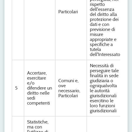
rispetto
dell'essenza
Particolari
del diritto alla
protezione dei
dati e con
previsione di
misure
appropriate e
specifiche a
tutela
dell'Interessato
Necessità di
perseguire tale
Accertare,
finalità in sede
esercitare
Comuni e,
giudiziaria o
e/o
ove
ogniqualvolta
5
difendere un
necessario,
le autorità
diritto nelle
Particolari
giurisdizionali
sedi
esercitino le
competenti
loro funzioni
giurisdizionali
Statistiche,
ma con
l'utilizzo di