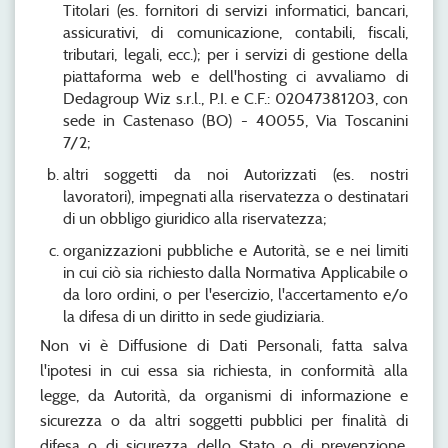
Titolari (es. fornitori di servizi informatici, bancari,
assicurativi, di comunicazione, contabili, fiscali,
tributari, legali, ecc.); per i servizi di gestione della
piattaforma web e dell'hosting ci avvaliamo di
Dedagroup Wiz s.r.l., P.I. e C.F.: 02047381203, con
sede in Castenaso (BO) - 40055, Via Toscanini
7/2;
altri soggetti da noi Autorizzati (es. nostri
lavoratori), impegnati alla riservatezza o destinatari
di un obbligo giuridico alla riservatezza;
organizzazioni pubbliche e Autorità, se e nei limiti
in cui ciò sia richiesto dalla Normativa Applicabile o
da loro ordini, o per l'esercizio, l'accertamento e/o
la difesa di un diritto in sede giudiziaria.
Non vi è Diffusione di Dati Personali, fatta salva
l'ipotesi in cui essa sia richiesta, in conformità alla
legge, da Autorità, da organismi di informazione e
sicurezza o da altri soggetti pubblici per finalità di
difesa o di sicurezza dello Stato o di prevenzione,